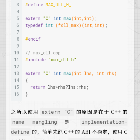
3
#
define
 MAX_DLL_H_
4
5
extern
"C"
int
max
(
int
,
int
)
;
6
typedef
int
(*dll_max)
(
int
,
int
)
;
7
8
#
endif
9
10
// max_dll.cpp
11
#
include
"max_dll.h"
12
13
extern
"C"
int
max
(
int
 lhs, 
int
 rhs)
14
{
15
return
 lhs>rhs?lhs:rhs;
16
}
之所以使用
的原因是在于 C++ 的
extern "C"
是
name mangling
implementation-
的，简单来说 C++ 的 ABI 不稳定，使用 C
define