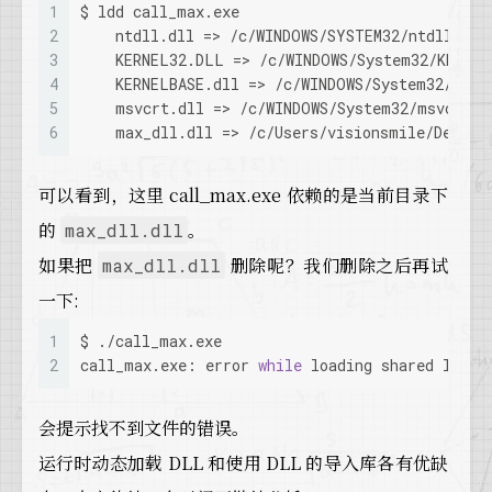
1
$ ldd call_max.exe
2
    ntdll.dll => /c/WINDOWS/SYSTEM32/ntdll.dll
3
    KERNEL32.DLL => /c/WINDOWS/System32/KERNEL
4
    KERNELBASE.dll => /c/WINDOWS/System32/KERN
5
    msvcrt.dll => /c/WINDOWS/System32/msvcrt.d
6
    max_dll.dll => /c/Users/visionsmile/Deskto
可以看到，这里 call_max.exe 依赖的是当前目录下
的
。
max_dll.dll
如果把
删除呢？我们删除之后再试
max_dll.dll
一下:
1
$ ./call_max.exe
2
call_max.exe: error 
while
 loading shared libra
会提示找不到文件的错误。
运行时动态加载 DLL 和使用 DLL 的导入库各有优缺