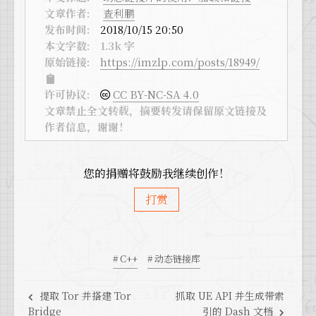
文章作者:
查利鹏
发布时间:
2018/10/15 20:50
本文字数:
1.3k 字
原始链接:
https://imzlp.com/posts/18949/
许可协议:
CC BY-NC-SA 4.0
文章禁止全文转载，摘要转发请保留原文链接及
作者信息，谢谢！
您的捐赠将鼓励我继续创作！
打赏
# C++
# 动态链接库
提取 Tor 并搭建 Tor
抓取 UE API 并生成带索
Bridge
引的 Dash 文档