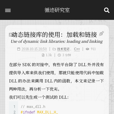
循迹研究室
动态链接库的使用：加载和链接
Use of dynamic link libraries: loading and linking
2018-10-15 20:50
技术笔记
，
C++
911
1.3k
3 分钟
在部分 SDK 的对接中，有些平台除了 DLL 外并没有
提供导入库来供我们使用，那就只能使用代码中加载
DLL 的办法来调用 DLL 内的函数，本文来记录一下
两种用法，再分析一下优劣。
我们可以先生成一个测试的 DLL：
1
// max_dll.h
2
#
ifndef
 MAX_DLL_H_