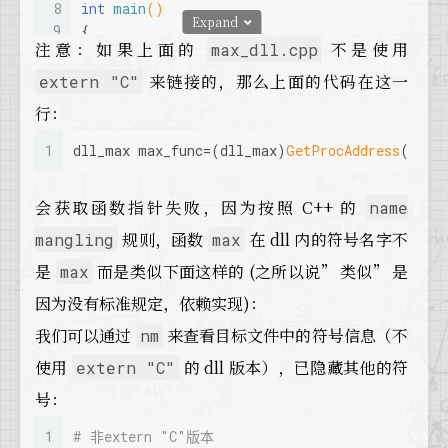
8
int
main
()
Expand
9
{
注意：如果上面的
不是使用
max_dll.cpp
10
  HINSTANCE hdll = 
LoadLibrary
(DLL_FILE);
11
if
 (hdll!=
NULL
)
来链接的，那么上面的代码在这一
extern "C"
12
  {
行：
13
    dll_max max_func=(dll_max)
GetProcAddress
14
if
(max_func != 
NULL
)
1
dll_max max_func=(dll_max)
GetProcAddress
(hdll
15
    {
16
      std::
printf
(
"%d\n"
,
max_func
(
123
,
456
));
会获取函数指针失败，因为按照 C++ 的
17
FreeLibrary
(hdll);
name
18
    }
else
规则，函数
在 dll 内的符号名字不
mangling
max
19
    {
是
而是类似下面这样的 (之所以说” 类似” 是
max
20
      std::
printf
(
"From DLL Get function Add
21
    }
因为没有标准规定，依赖实现)：
22
  }
else
我们可以通过
来查看目标文件中的符号信息（不
nm
23
  {
24
    std::
printf
(
"LoadLibrary is faild.\n"
);
使用
的 dll 版本），已隐藏其他的符
extern "C"
25
  }
号：
26
return
0
;
27
}
1
# 非extern "C"版本