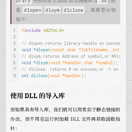
分别对应 (Linux 动态链接库为
) 的
brary
.so
是
/
/
，其原型分别
dlopen
dlsym
dlclose
如下：
1
#
include
<dlfcn.h>
2
3
// dlopen,returns library handle on success, o
4
void
 *
dlopen
(
const
char
 *libfilename.,
int
 flag
5
// dlsym,returns Address of symbol,or NULL if 
6
void
 *
dlsym
(
void
 *handler,
char
 *symbol)
;
7
// dlclose, returns 0 on success,or -1 on erro
8
int
dlclose
(
void
 *handler)
;
使用 DLL 的导入库
而如果具有导入库，我们就可以用类似于静态链接的
办法，而不用在运行时加载 DLL 文件再获取函数指
针：