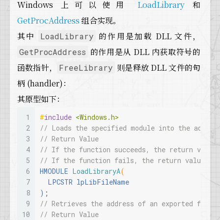
Windows 上可以使用
LoadLibrary
和
GetProcAddress
组合实现。
其中
的作用是加载 DLL 文件，
LoadLibrary
的作用是从 DLL 内获取符号的
GetProcAddress
函数指针，
则是释放 DLL 文件的句
FreeLibrary
柄 (handler)：
其原型如下：
1
#
include
<Windows.h>
2
// Loads the specified module into the addres
3
// Return Value
4
// If the function succeeds, the return value
5
// If the function fails, the return value is
6
HMODULE 
LoadLibraryA
(
7
  LPCSTR lpLibFileName
8
)
;
9
// Retrieves the address of an exported funct
10
// Return Value