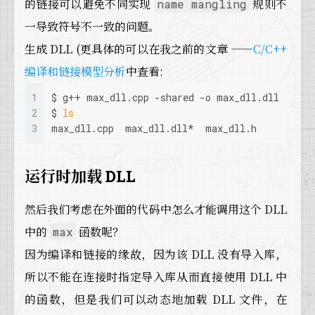
的链接可以避免不同实现
规则不
name mangling
一导致符号不一致的问题。
生成 DLL (更具体的可以在我之前的文章 ——
C/C++
编译和链接模型分析
中查看:
1
$ g++ max_dll.cpp -shared -o max_dll.dll
2
$ 
ls
3
max_dll.cpp  max_dll.dll*  max_dll.h
运行时加载 DLL
然后我们考虑在外面的代码中怎么才能调用这个 DLL
中的
函数呢？
max
因为编译和链接的缘故，因为该 DLL 没有导入库，
所以不能在连接时指定导入库从而直接使用 DLL 中
的函数，但是我们可以动态地加载 DLL 文件，在