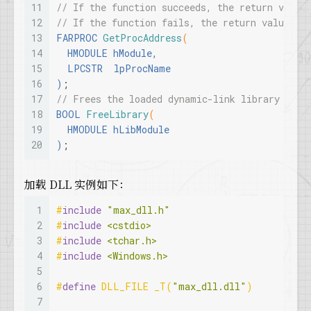
11
// If the function succeeds, the return value
12
// If the function fails, the return value is
13
FARPROC 
GetProcAddress
(
14
  HMODULE hModule,
15
  LPCSTR  lpProcName
16
)
;
17
// Frees the loaded dynamic-link library (DLL
18
BOOL 
FreeLibrary
(
19
  HMODULE hLibModule
20
)
;
加载 DLL 实例如下：
1
#
include
"max_dll.h"
2
#
include
<cstdio>
3
#
include
<tchar.h>
4
#
include
<Windows.h>
5
6
#
define
 DLL_FILE _T(
"max_dll.dll"
)
7