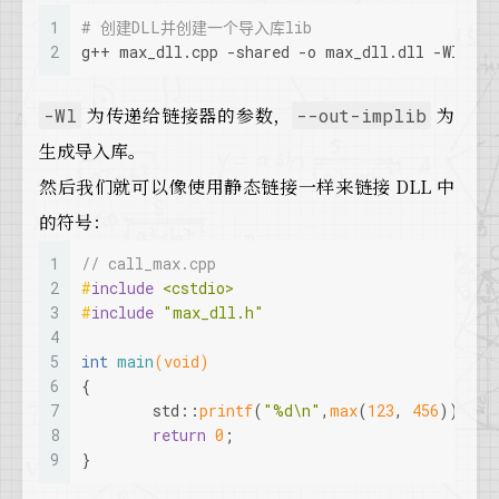
1
# 创建DLL并创建一个导入库lib
2
g++ max_dll.cpp -shared -o max_dll.dll -Wl,--o
为传递给链接器的参数，
为
-Wl
--out-implib
生成导入库。
然后我们就可以像使用静态链接一样来链接 DLL 中
的符号：
1
// call_max.cpp
2
#
include
<cstdio>
3
#
include
"max_dll.h"
4
5
int
main
(
void
)
6
{
7
	std::
printf
(
"%d\n"
,
max
(
123
, 
456
));
8
return
0
;
9
}