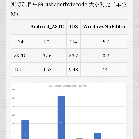
实际项目中的 ushaderbytecode 大小对比（单位
M）：
Android_ASTC
IOS
WindowsNoEditor
LZ4
172
314
95.7
ZSTD
37.6
53.7
20.2
Dict
4.53
9.48
2.4