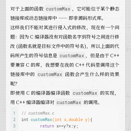
对于上面的函数
，它可能位于某个静态
customMax
链接库或动态链接库中 —— 即非源码形式库。
这样我们不能对其进行侵入式的修改，现在有一个问
题：因为 C 编译器没有对函数名字到符号之间进行修
改 (函数名就是目标文件中的符号名)，所以上面的代
码所产生的符号信息是
，但是由于 C++
customMax
要兼容 C 的库，我想要在我的 C++ 代码里调用这个
链接库中的
函数会产生什么样的效果
customMax
呢？
即使用 C 的编译器编译函数
的实现，
customMax
用 C++ 编译器编译对
的调用。
customMax
1
// customMax.c
2
int
customMax
(
int
 x,
double
 y)
{
3
return
 x>=y?x:y;