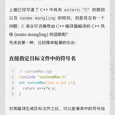
上面已经写道了 C++ 中具有
的原因
extern "C"
以及
的规则，但是现在有一个
nanme mangling
问题：C 语言可否调用由 C++ 编译器编译的 C++ 风
格 (name mangling) 的函数呢？
先来说第一种，比较简单粗暴的办法：
直接指定目标文件中的符号名
1
// customMax.cpp
2
#
include
"custonmMax.h"
3
int
customMax
(
int
 x,
int
 y)
{
4
return
 x>=y?x:y;
5
}
对其编译生成目标文件之后，可以查看其中的符号信