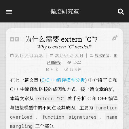
循迹研究室
为什么需要 extern "C"?
Why is extern "C" needed?
2017-04-11 22:20
2017-04-24 01:14
技术笔记
，
编
译和链接
1522
4.9k
12 分钟
在上一篇文章 (
C/C++ 编译模型分析
) 中介绍了 C 和
C++ 中编译和链接的成因和方式。接上篇文章的坑，
本篇文章从
着手分析 C 和 C++ 编译
extern "C"
与链接模型中的不同点及其成因，主要为
function
、
、
overload
function signatures
name
三个部分。
mangling