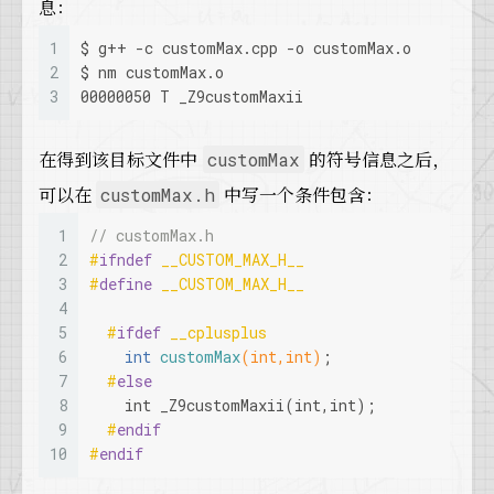
息：
1
$ g++ -c customMax.cpp -o customMax.o
2
$ nm customMax.o
3
00000050 T _Z9customMaxii
在得到该目标文件中
的符号信息之后，
customMax
可以在
中写一个条件包含：
customMax.h
1
// customMax.h
2
#
ifndef
 __CUSTOM_MAX_H__
3
#
define
 __CUSTOM_MAX_H__
4
5
#
ifdef
 __cplusplus
6
int
customMax
(
int
,
int
)
;
7
#
else
8
int
 _Z9customMaxii(
int
,
int
);
9
#
endif
10
#
endif