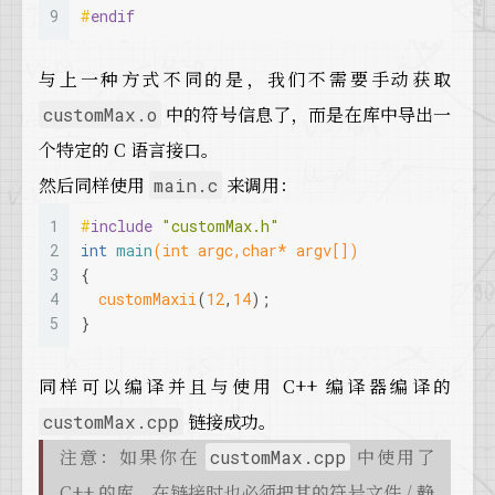
9
#
endif
与上一种方式不同的是，我们不需要手动获取
中的符号信息了，而是在库中导出一
customMax.o
个特定的 C 语言接口。
然后同样使用
来调用：
main.c
1
#
include
"customMax.h"
2
int
main
(
int
 argc,
char
* argv[])
3
{
4
customMaxii
(
12
,
14
);
5
}
同样可以编译并且与使用 C++ 编译器编译的
链接成功。
customMax.cpp
注意：如果你在
中使用了
customMax.cpp
C++ 的库，在链接时也必须把其的符号文件 / 静