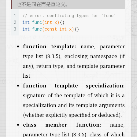
也不是同在而是重定义。
1
// error: conflicting types for 'func'
2
int
func
(
int
 x)
{}
3
int
func
(
const
int
 x)
{}
function template:
name, parameter
type list (8.3.5), enclosing namespace (if
any), return type, and template parameter
list.
function template specialization:
signature of the template of which it is a
specialization and its template arguments
(whether explicitly specified or deduced).
class member function:
name,
parameter type list (8.3.5), class of which