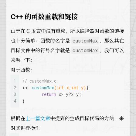
C++ 的函数重载和链接
由于在 C 语言中没有重载，所以编译器对函数的链接
也十分简单：函数的名字是
，那么其在
customMax
目标文件中的符号名字就是
，我们可以
customMax
来看一下：
对于函数：
1
// customMax.c
2
int
customMax
(
int
 x,
int
 y)
{
3
return
 x>=y?x:y;
4
}
根据在
上一篇文章
中提到的生成目标代码的方法，来
对其进行操作：