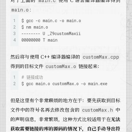
对于上面的
使用 C 语言编译器编译得到
main.c
:
main.o
1
$ gcc -c main.c -o main.o
2
$ nm main.o
3
-------- U _Z9customMaxii
4
00000000 T main
然后将与使用 C++ 编译器编译的
customMax.cpp
得到的目标文件
链接起来：
customMax.o
1
# 链接成功
2
$ gcc main.o customMax.o -o main.exe
但是这里有个非常麻烦的地方在于：要先获取到目标
文件中的符号名再去修改包含的
中
customMax.h
的声明信息，非常繁琐，这种方式比较适用于在
无法
获取需要链接的库的源码的情况下，自己手动导出符