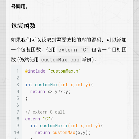
号调用
。
包装函数
如果我们可以获取到需要链接的库的源码，可以添加
一个包装函数：使用
包装一个目标函
extern "C"
数 (仍然使用
举例)：
customMax.cpp
1
#
include
"customMax.h"
2
3
int
customMax
(
int
 x,
int
 y)
{
4
return
 x>=y?x:y;
5
}
6
7
// extern C call
8
extern
"C"
{
9
int
customMaxii
(
int
 x,
int
 y)
{
10
return
customMax
(x,y);