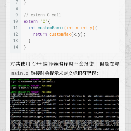
7
}
8
9
// extern C call
10
extern
"C"
{
11
int
customMaxii
(
int
 x,
int
 y)
{
12
return
customMax
(x,y);
13
  }
14
}
对其使用 C++ 编译器编译时不会报错，但是在与
链接时会提示未定义标识符错误：
main.o