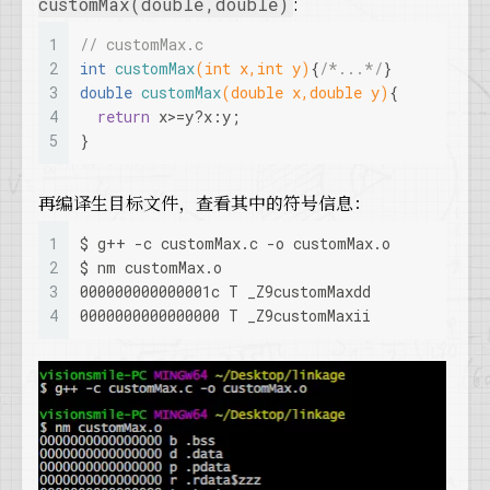
:
customMax(double,double)
1
// customMax.c
2
int
customMax
(
int
 x,
int
 y)
{
/*...*/
}
3
double
customMax
(
double
 x,
double
 y)
{
4
return
 x>=y?x:y;
5
}
再编译生目标文件，查看其中的符号信息：
1
$ g++ -c customMax.c -o customMax.o
2
$ nm customMax.o
3
000000000000001c T _Z9customMaxdd
4
0000000000000000 T _Z9customMaxii