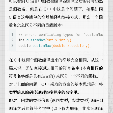
可以看到 C 语言中函数被编译器编译之后的符号仍然
是函数名。但是在 C++ 中这是个问题了，如果如同
C 语言这种简单的符号编译和链接方式，那么一个函
数名怎么区分不同的重载版本？
1
// error: conflicting types for 'customMax'
2
int
customMax
(
int
 x,
int
 y)
;
3
double
customMax
(
double
 x,
double
 y)
;
在 C 中这两个函数编译出来的符号完全相同，从这一
层来说，无法直接通过相同的符号名字 (本身
相同的
符号名字
都是具有歧义的) 来区分一个不同的函数。
对于上面的问题，C++ 采取的方案的基本思想是：
将
类型信息编码传递到链接程序的名字里
。
即对于函数的类型信息 (返回类型，参数类型) 编码到
编译之后的符号名字中 (以下仅为解释，非实际编译