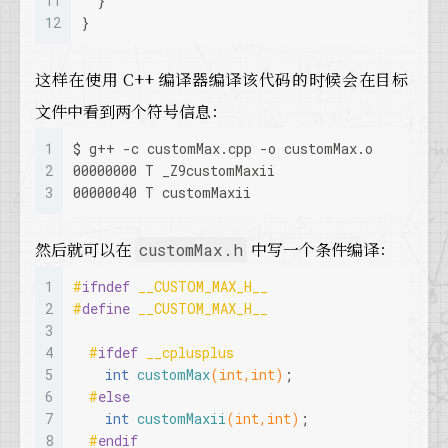
11
  }
12
}
这样在使用 C++ 编译器编译该代码的时候会在目标
文件中看到两个符号信息：
1
$ g++ -c customMax.cpp -o customMax.o
2
00000000 T _Z9customMaxii
3
00000040 T customMaxii
然后就可以在
中写一个条件编译：
customMax.h
1
#
ifndef
 __CUSTOM_MAX_H__
2
#
define
 __CUSTOM_MAX_H__
3
4
#
ifdef
 __cplusplus
5
int
customMax
(
int
,
int
)
;
6
#
else
7
int
customMaxii
(
int
,
int
)
;
8
#
endif