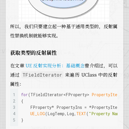
所以，我们只要建立起一种基于通用类型的，反射属
性替换机制就能够实现。
获取类型的反射属性
在文章
UE 反射实现分析：基础概念
曾介绍过，可以
通过
来遍历 UClass 中的反射
TFieldIterator
属性：
1
for
(TFieldIterator<FProperty> 
PropertyIter
(
Ge
2
{  
3
    FProperty* PropertyIns = *PropertyIter;  
4
UE_LOG
(LogTemp,Log,
TEXT
(
"Property Name: 
5
}