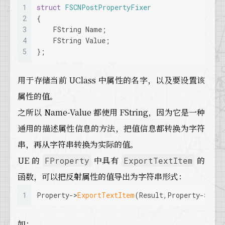
1
struct
FSCNPostPropertyFixer
2
{
3
    FString Name; 
4
    FString Value;  
5
};
用于存储当前 UClass 中属性的名字，以及要设置该
属性的值。
之所以 Name-Value 都使用 FString，因为它是一种
通用的描述属性信息的方法，把值信息都转换为字符
串，再从字符串转换为实际的值。
UE 的
中具有
的
FProperty
ExportTextItem
函数，可以把反射属性的值导出为字符串形式：
1
Property->
ExportTextItem
(Result,Property->
Cont
如：