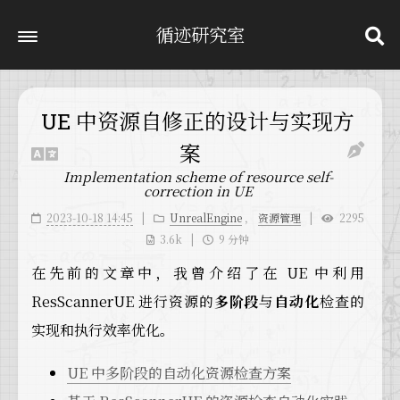
循迹研究室
UE 中资源自修正的设计与实现方
案
Implementation scheme of resource self-
correction in UE
2023-10-18 14:45
UnrealEngine
，
资源管理
2295
3.6k
9 分钟
在先前的文章中，我曾介绍了在 UE 中利用
ResScannerUE 进行资源的
多阶段
与
自动化
检查的
实现和执行效率优化。
UE 中多阶段的自动化资源检查方案