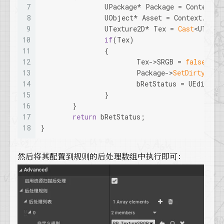
7
		UPackage* Package = Context.
8
		UObject* Asset = Context.Sca
9
		UTexture2D* Tex = 
Cast
<UTextu
10
if
(Tex)
11
		{
12
			Tex->SRGB = 
false
;
13
			Package->
SetDirtyFlag
14
			bRetStatus = UEditor
15
		}
16
	}
17
return
 bRetStatus;
18
}
然后将其配置到规则的后处理数组中执行即可：