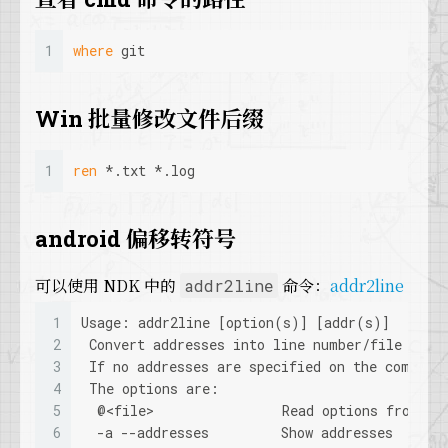
1
where
 git
Win 批量修改文件后缀
1
ren
 *.txt *.log
android 偏移转符号
可以使用 NDK 中的
命令：
addr2line
addr2line
1
Usage: addr2line [option(s)] [addr(s)]
2
 Convert addresses into line number/file name
3
 If no addresses are specified on the command
4
 The options are:
5
  @<file>                Read options from <f
6
  -a --addresses         Show addresses