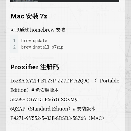
Mac 安装 7z
可以通过 homebrew 安装：
1
brew update
2
brew install p7zip
Proxifier 注册码
L6Z8A-XY2J4-BTZ3P-ZZ7DF-A2Q9C（Portable
Edition）# 免安装版本
5EZ8G-C3WL5-B56YG-SCXM9-
6QZAP（Standard Edition）# 安装版本
P427L-9Y552-5433E-8DSR3-58Z68（MAC）