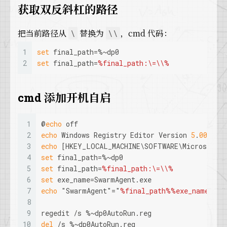
获取双反斜杠的路径
把当前路径从
替换为
，cmd 代码：
\
\\
1
set
 final_path=%~dp0
2
set
 final_path=
%final_path:\=\\%
cmd 添加开机自启
1
@
echo
 off
2
echo
 Windows Registry Editor Version 
5
.
00
 > A
3
echo
 [HKEY_LOCAL_MACHINE\SOFTWARE\Microsoft\W
4
set
 final_path=%~dp0
5
set
 final_path=
%final_path:\=\\%
6
set
 exe_name=SwarmAgent.exe
7
echo
 "SwarmAgent"="
%final_path%
%exe_name%
" >
8
9
regedit /s %~dp0AutoRun.reg
10
del
 /s %~dp0AutoRun.reg