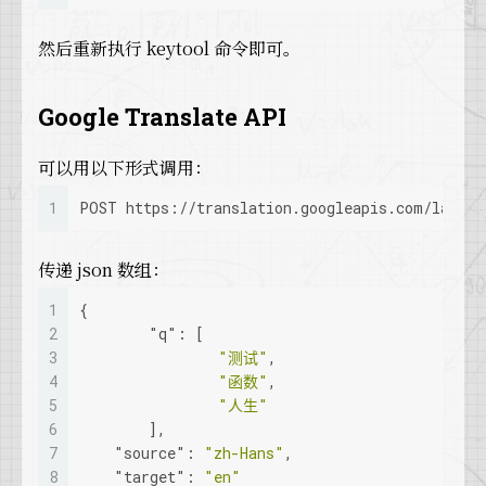
然后重新执行 keytool 命令即可。
Google Translate API
可以用以下形式调用：
1
POST https://translation.googleapis.com/langua
传递 json 数组：
1
{
2
"q"
:
[
3
"测试"
,
4
"函数"
,
5
"人生"
6
]
,
7
"source"
:
"zh-Hans"
,
8
"target"
:
"en"