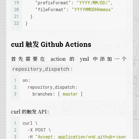
19
"prefixFormat"
:
"YYYY/MM/DD/"
,
20
"fileFormat"
:
"YYYYMMDDHHmmss"
21
}
22
}
curl 触发 Github Actions
首先需要在 action 的 yml 中添加一个
：
repository_dispatch
1
on:
2
repository_dispatch:
3
branches:
 [ 
master
 ]
curl 的触发 API：
1
curl \
2
  -X POST \
3
  -H 
"Accept: application/vnd.github+json"
 \