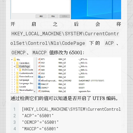
32
      /SYMBOLS
33
      /TLS
34
      /UNWINDINFO
开启之后会将
HKEY_LOCAL_MACHINE\SYSTEM\CurrentContr
下的
、
olSet\Control\Nls\CodePage
ACP
、
值修改为 65001：
OEMCP
MACCP
通过检测它们的值可以知道是否开启了 UTF8 编码。
1
[HKEY_LOCAL_MACHINE\SYSTEM\CurrentControlSet\C
2
"ACP"="65001"
3
"OEMCP"="65001"
4
"MACCP"="65001"