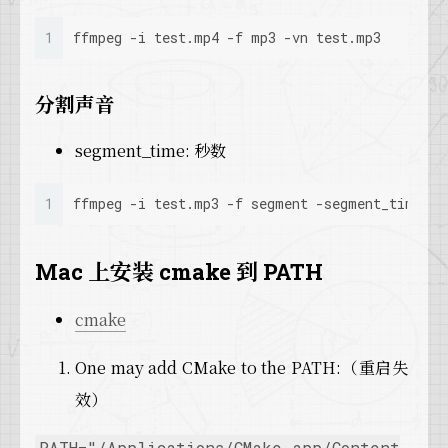
1
ffmpeg -i test.mp4 -f mp3 -vn test.mp3
分割声音
segment_time: 秒数
1
ffmpeg -i test.mp3 -f segment -segment_time 30
Mac 上安装 cmake 到 PATH
cmake
One may add CMake to the PATH:（重启失
效）
PATH="/Applications/CMake.app/Content