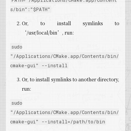
s/bin":"$PATH"
Or, to install symlinks to
‘/usr/local/bin’, run:
sudo
"/Applications/CMake.app/Contents/bin/
cmake-gui" --install
Or, to install symlinks to another directory,
run:
sudo
"/Applications/CMake.app/Contents/bin/
cmake-gui" --install=/path/to/bin