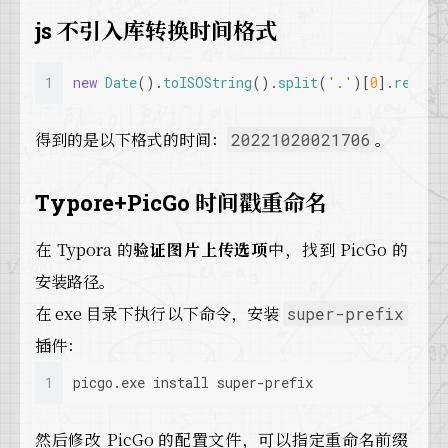
js 不引入库转换时间格式
1
new
Date
().
toISOString
().
split
(
'.'
)[
0
].
replac
得到的是以下格式的时间：
。
20221020021706
Typore+PicGo 时间戳重命名
在 Typora 的
验证图片上传选项
中，找到 PicGo 的
安装路径。
在 exe 目录下执行以下命令，安装
super-prefix
插件：
1
picgo.exe install super-prefix
然后修改 PicGo 的配置文件，可以指定重命名前缀