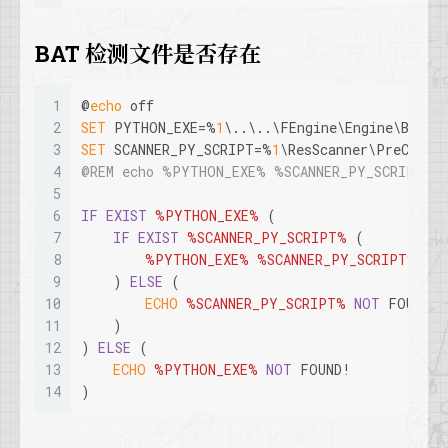
BAT 检测文件是否存在
1
@
echo
 off
2
SET
 PYTHON_EXE=%
1
\..\..\FEngine\Engine\Binar
3
SET
 SCANNER_PY_SCRIPT=%
1
\ResScanner\PreCommi
4
@REM echo %PYTHON_EXE% %SCANNER_PY_SCRIPT% 
5
6
IF
EXIST
%PYTHON_EXE%
 (
7
IF
EXIST
%SCANNER_PY_SCRIPT%
 (
8
%PYTHON_EXE%
%SCANNER_PY_SCRIPT%
 %
2
9
    ) 
ELSE
 (
10
ECHO
%SCANNER_PY_SCRIPT%
NOT
 FOUND!
11
    )
12
) 
ELSE
 (
13
ECHO
%PYTHON_EXE%
NOT
 FOUND!
14
)