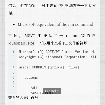
信息，但在 Win 上对于查看 PE 类型的符号不太方
便。
Microsoft equivalent of the nm command
不过，MSVC 中提供了一个 mn 等价物
，可以用来查看 PE 文件的符号：
dumpbin.exe
1
Microsoft (R) COFF/PE Dumper Version 14.25.28
2
Copyright (C) Microsoft Corporation.  All rig
3
4
usage: DUMPBIN [options] [files]
5
6
   options:
7
8
      /ALL
Expand
9
      /ARCHIVEMEMBERS
查看导入导出符号：
10
      /CLRHEADER
11
      /DEPENDENTS