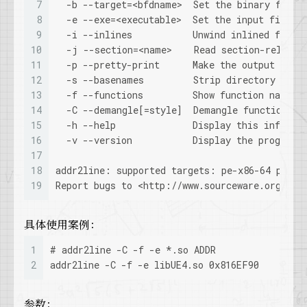
7
  -b --target=<bfdname>  Set the binary file 
8
  -e --exe=<executable>  Set the input file n
9
  -i --inlines           Unwind inlined funct
10
  -j --section=<name>    Read section-relativ
11
  -p --pretty-print      Make the output easi
12
  -s --basenames         Strip directory name
13
  -f --functions         Show function names
14
  -C --demangle[=style]  Demangle function na
15
  -h --help              Display this informa
16
  -v --version           Display the program'
17
18
addr2line: supported targets: pe-x86-64 pei-x
19
Report bugs to <http://www.sourceware.org/bug
具体使用案例：
1
# addr2line -C -f -e *.so ADDR
2
addr2line -C -f -e libUE4.so 0x816EF90
参数：