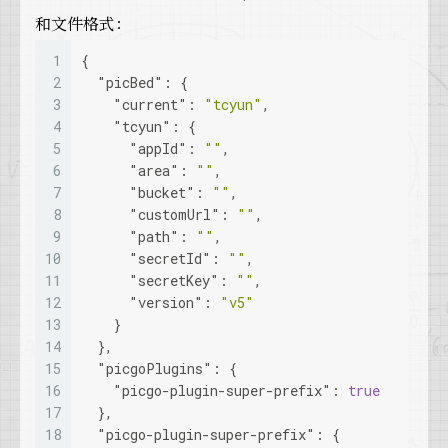
和文件格式：
1
{
2
"picBed"
:
{
3
"current"
:
"tcyun"
,
4
"tcyun"
:
{
5
"appId"
:
""
,
6
"area"
:
""
,
7
"bucket"
:
""
,
8
"customUrl"
:
""
,
9
"path"
:
""
,
10
"secretId"
:
""
,
11
"secretKey"
:
""
,
12
"version"
:
"v5"
13
}
14
}
,
15
"picgoPlugins"
:
{
16
"picgo-plugin-super-prefix"
:
true
17
}
,
18
"picgo-plugin-super-prefix"
:
{