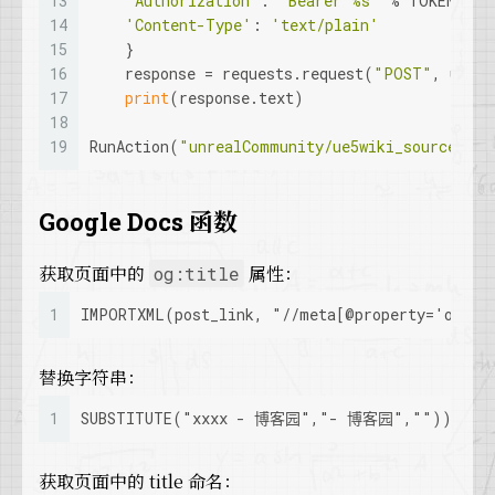
13
'Authorization'
: 
'Bearer %s'
 % TOKEN,
14
'Content-Type'
: 
'text/plain'
15
    }
16
    response = requests.request(
"POST"
, url, 
17
print
(response.text)
18
19
RunAction(
"unrealCommunity/ue5wiki_source"
,
"x
Google Docs 函数
获取页面中的
属性：
og:title
1
IMPORTXML(post_link, "//meta[@property='og:ti
替换字符串：
1
SUBSTITUTE("xxxx - 博客园","- 博客园",""))
获取页面中的 title 命名：