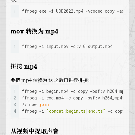
1
ffmpeg.exe -i UOD2022.mp4 -vcodec copy -acodec
mov 转换为 mp4
1
ffmpeg -i input.mov -q:v 0 output.mp4
拼接 mp4
要把 mp4 转换为 ts 之后再进行拼接：
1
ffmpeg -i begin.mp4 -c copy -bsf:v h264_mp4toa
2
ffmpeg -i end.mp4 -c copy -bsf:v h264_mp4toann
3
// now 
join
4
ffmpeg -i 
"concat:begin.ts|end.ts"
 -c copy -bs
从视频中提取声音