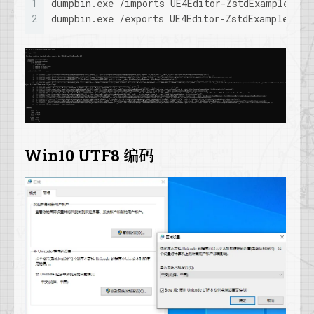
1
dumpbin.exe /imports UE4Editor-ZstdExample.dll
12
      /DIRECTIVES
2
dumpbin.exe /exports UE4Editor-ZstdExample.dll
13
      /DISASM[:{BYTES|NOBYTES}]
14
      /ERRORREPORT:{NONE|PROMPT|QUEUE|SEND}
15
      /EXPORTS
16
      /FPO
17
      /HEADERS
18
      /IMPORTS[:filename]
19
      /LINENUMBERS
20
      /LINKERMEMBER[:{1|2}]
21
      /LOADCONFIG
Win10 UTF8 编码
22
      /NOLOGO
23
      /NOPDB
24
      /OUT:filename
25
      /PDATA
26
      /PDBPATH[:VERBOSE]
27
      /RANGE:vaMin[,vaMax]
28
      /RAWDATA[:{NONE|1|2|4|8}[,#]]
29
      /RELOCATIONS
30
      /SECTION:name
31
      /SUMMARY