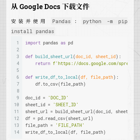
从 Google Docs 下载文件
安装并使用
：
Pandas
python -m pip
install pandas
1
import
 pandas 
as
 pd
2
3
def
build_sheet_url
(
doc_id, sheet_id
):
4
return
f'https://docs.google.com/spreadsh
5
6
def
write_df_to_local
(
df, file_path
):
7
    df.to_csv(file_path)
8
9
doc_id = 
'DOC_ID'
10
sheet_id = 
'SHEET_ID'
11
sheet_url = build_sheet_url(doc_id, sheet_id)
12
df = pd.read_csv(sheet_url)
13
file_path = 
'FILE_PATH'
14
write_df_to_local(df, file_path)