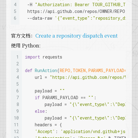
4
  -H 
"Authorization: Bearer TOUR_GITHUB_TOKEN
5
  https://api.github.com/repos/OWNER/REPO/disp
6
  --data-raw 
'{"event_type":"repository_dispat
官方文档：
Create a repository dispatch event
使用 Python:
1
import
 requests
2
3
def
RunAction
(
REPO,TOKEN,PARAMS_PAYLOAD=
""
):
4
    url = 
"https://api.github.com/repos/%s/di
5
6
    payload = 
""
7
if
 PARAMS_PAYLOAD == 
""
:
8
        payload = 
"{\"event_type\":\"Deploy\"
9
else
:
10
        payload = 
"{\"event_type\":\"Deploy\
11
    headers = {
12
'Accept'
: 
'application/vnd.github+json'
,