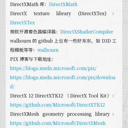
DirectXMath 库：
DirectXMath
DirectX texture library (DirectXTex)：
DirectXTex
微软开源着色器编译器：
DirectXShaderCompiler
walbourn 的 github 上也有一些好东东，如 D3D 工
程模板等等：
walbourn
PIX 博客与下载地址：
https://blogs.msdn.microsoft.com/pix/
https://blogs.msdn.microsoft.com/pix/downloa
d/
DirectX 12 DirectXTK12 （DirectX Tool Kit）：
https://github.com/Microsoft/DirectXTK12
DirectXMesh geometry processing library：
https://github.com/Microsoft/DirectXMesh