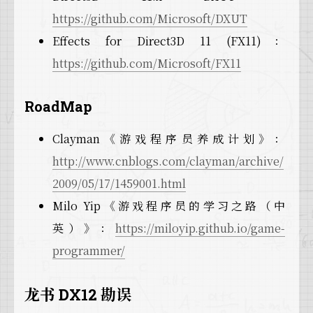
https://github.com/Microsoft/DXUT
Effects for Direct3D 11 (FX11)：
https://github.com/Microsoft/FX11
RoadMap
Clayman《游戏程序员养成计划》：
http://www.cnblogs.com/clayman/archive/
2009/05/17/1459001.html
Milo Yip《游戏程序员的学习之路（中
英）》：
https://miloyip.github.io/game-
programmer/
龙书 DX12 勘误