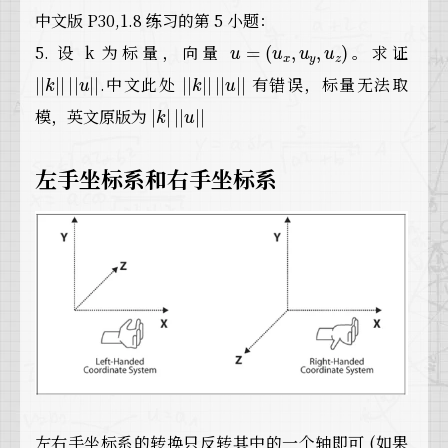
中文版 P30,1.8 练习的第 5 小题：
u
=
(
u
x
,
u
y
,
u
z
)
5. 设 k 为标量，向量
。求证
|
|
k
|
|
|
|
u
|
|
|
|
k
|
|
|
|
u
|
|
.
中文此处
有错误，标量无法取
|
k
|
|
|
u
|
|
模，英文原版为
左手坐标系和右手坐标系
左右手坐标系的转换只反转其中的一个轴即可 (如果