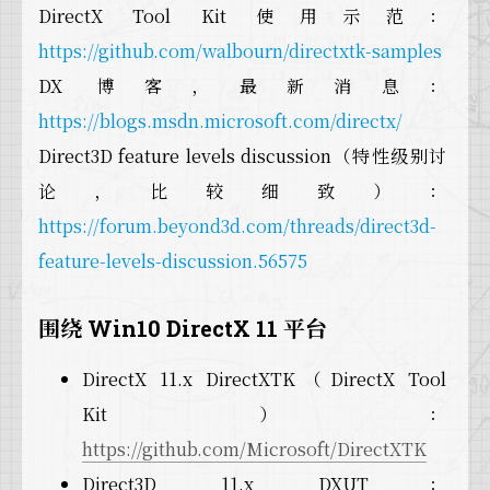
DirectX Tool Kit 使用示范：
https://github.com/walbourn/directxtk-samples
DX 博客，最新消息：
https://blogs.msdn.microsoft.com/directx/
Direct3D feature levels discussion（特性级别讨
论，比较细致）：
https://forum.beyond3d.com/threads/direct3d-
feature-levels-discussion.56575
围绕 Win10 DirectX 11 平台
DirectX 11.x DirectXTK（DirectX Tool
Kit）：
https://github.com/Microsoft/DirectXTK
Direct3D 11.x DXUT：