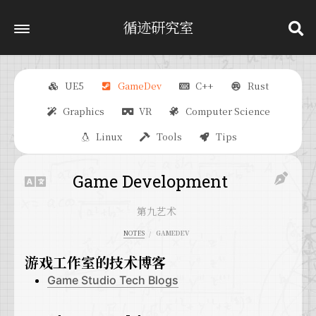
循迹研究室
UE5
GameDev
C++
Rust
Graphics
VR
Computer Science
Linux
Tools
Tips
Game Development
第九艺术
NOTES
GAMEDEV
游戏工作室的技术博客
Game Studio Tech Blogs