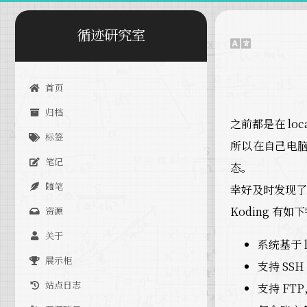
循迹研究室
首页
归档
之前都是在 lo
标签
所以在自己电
笔记
态。
随笔
幸好及时发现了 
Koding 有
资源
关于
系统基于 
展示柜
支持 S
站点日志
支持 FT