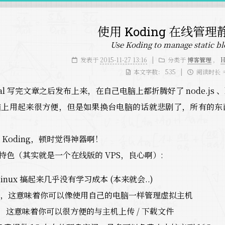
使用 Koding 在线管
Use Koding to manage static bl
发表于
2015-11-27 13:16
分类于
博客管理
，
H
本文字数：
535
阅读时长 
cal 写完文章之后发布上来，在自己电脑上都折腾好了 node.js 、
脑上用起来很方便，但是如果换台电脑的话就悲剧了，所有的东
Koding，顿时觉得神器啊！
如下特色（其实就是一个在线版的 VPS，良心啊）:
linux 搞起来几乎没有学习成本 (本来就会..)
SH ，这意味着你可以像使用自己的电脑一样管理虚拟主机
P，这意味着你可以很方便的与主机上传 / 下载文件