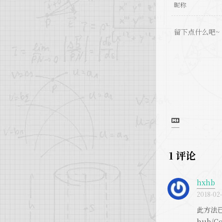
1
评论
hxhb
2018-02
此方法已废
hub/Co