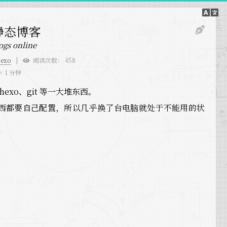
理静态博客
ogs online
exo
阅读次数：
458
≈
1 分钟
hexo、git 等一大堆东西。
西都要自己配置，所以几乎换了台电脑就处于不能用的状