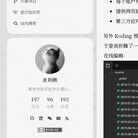
每个账户免
开源项目
提供网页
虚幻知识库
第三方应用
站内搜索
另外 Koding 
于是我折腾了一下
在线编辑：
查利鹏
唯有热爱可抵岁月漫长。
197
96
192
日志
分类
标签