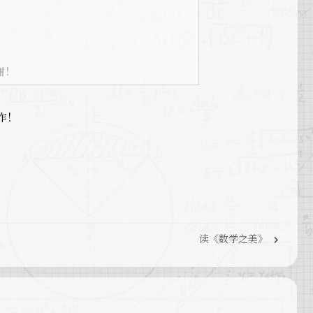
谢！
作！
读《数学之美》