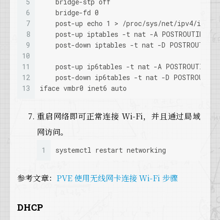
5
    bridge-stp off
6
    bridge-fd 0
7
    post-up echo 1 > /proc/sys/net/ipv4/ip_fo
8
    post-up iptables -t nat -A POSTROUTING -s
9
    post-down iptables -t nat -D POSTROUTING 
10
11
    post-up ip6tables -t nat -A POSTROUTING -
12
    post-down ip6tables -t nat -D POSTROUTING
13
iface vmbr0 inet6 auto
重启网络即可正常连接 Wi-Fi，并且通过局域
网访问。
1
systemctl restart networking
参考文章：
PVE 使用无线网卡连接 Wi-Fi 步骤
DHCP