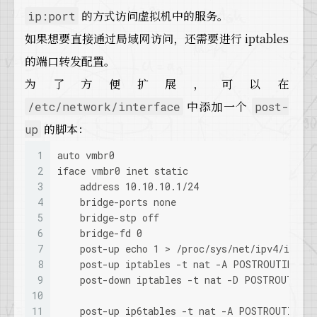
的方式访问虚拟机中的服务。
ip:port
16
    bridge-ports none
17
    bridge-stp off
如果想要直接通过局域网访问，还需要进行 iptables
18
    bridge-fd 0
的端口转发配置。
19
    post-up echo 1 > /proc/sys/net/ipv4/ip_fo
20
    post-up iptables -t nat -A POSTROUTING -s
为了方便扩展，可以在
21
    post-down iptables -t nat -D POSTROUTING 
中添加一个
/etc/network/interface
post-
22
23
    post-up ip6tables -t nat -A POSTROUTING -
的脚本：
up
24
    post-down ip6tables -t nat -D POSTROUTING
25
1
iface vmbr0 inet6 auto
auto vmbr0
26
2
iface vmbr0 inet static
27
3
source /etc/network/interfaces.d/*
    address 10.10.10.1/24
4
    bridge-ports none
5
    bridge-stp off
6
    bridge-fd 0
7
    post-up echo 1 > /proc/sys/net/ipv4/ip_fo
8
    post-up iptables -t nat -A POSTROUTING -s
9
    post-down iptables -t nat -D POSTROUTING 
10
11
    post-up ip6tables -t nat -A POSTROUTING -