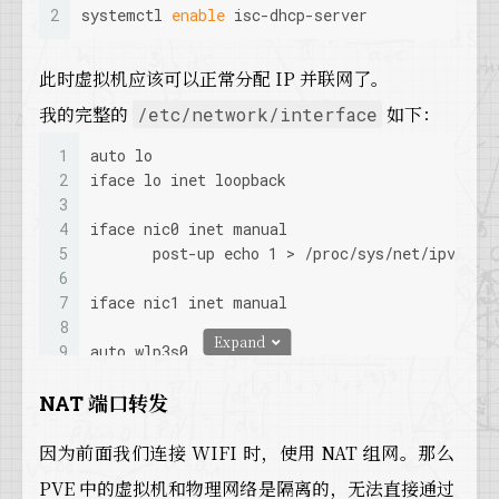
2
systemctl 
enable
 isc-dhcp-server
此时虚拟机应该可以正常分配 IP 并联网了。
我的完整的
如下：
/etc/network/interface
1
auto lo
2
iface lo inet loopback
3
4
iface nic0 inet manual
5
       post-up echo 1 > /proc/sys/net/ipv4/ip
6
7
iface nic1 inet manual
8
Expand
9
auto wlp3s0
10
iface wlp3s0 inet dhcp
NAT 端口转发
11
        wpa_conf /etc/wpa_supplicant/wpa_supp
12
13
auto vmbr0
因为前面我们连接 WIFI 时，使用 NAT 组网。那么
14
iface vmbr0 inet static
PVE 中的虚拟机和物理网络是隔离的，无法直接通过
15
    address 10.10.10.1/24