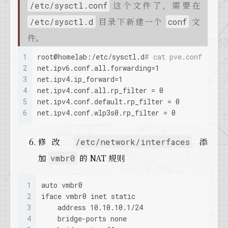
这个文件了，需要在
/etc/sysctl.conf
目录下新建一个
文
/etc/sysctl.d
conf
件。
1
root@homelab:/etc/sysctl.d
# cat pve.conf 
2
net.ipv6.conf.all.forwarding=1
3
net.ipv4.ip_forward=1
4
net.ipv4.conf.all.rp_filter = 0
5
net.ipv4.conf.default.rp_filter = 0
6
net.ipv4.conf.wlp3s0.rp_filter = 0
修改
添
/etc/network/interfaces
加
的 NAT 规则
vmbr0
1
auto vmbr0
2
iface vmbr0 inet static
3
    address 10.10.10.1/24
4
    bridge-ports none