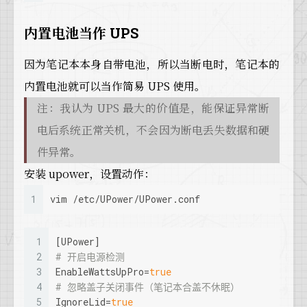
内置电池当作 UPS
因为笔记本本身自带电池，所以当断电时，笔记本的
内置电池就可以当作简易 UPS 使用。
注：我认为 UPS 最大的价值是，能保证异常断
电后系统正常关机，不会因为断电丢失数据和硬
件异常。
安装 upower，设置动作：
1
vim /etc/UPower/UPower.conf
1
[UPower]
2
# 开启电源检测
3
EnableWattsUpPro
=
true
4
# 忽略盖子关闭事件（笔记本合盖不休眠）
5
IgnoreLid
=
true