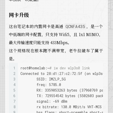
网卡升级
这台笔记本的内置网卡是高通
，是一个
QCNFA435
中低端的网卡配置，只支持 Wifi5，且 1x1 MIMO，
最大传输速度只能支持 433Mbps。
这个规格现在根本跑不满带宽，老牛拉破车了属于
是。
1
root@homelab:~
# iw dev wlp3s0 link
2
Connected to 28:d1:27:c2:72:5f (on wlp3s0)
3
	SSID: IMZLP_5G
4
	freq: 5785.0
5
	RX: 3359053263 bytes (37960769 packet
6
	TX: 729554542 bytes (5502603 packets)
7
	signal: -69 dBm
8
	rx bitrate: 130.0 MBit/s VHT-MCS 3 80
9
	bss flags: short-preamble short-slot-