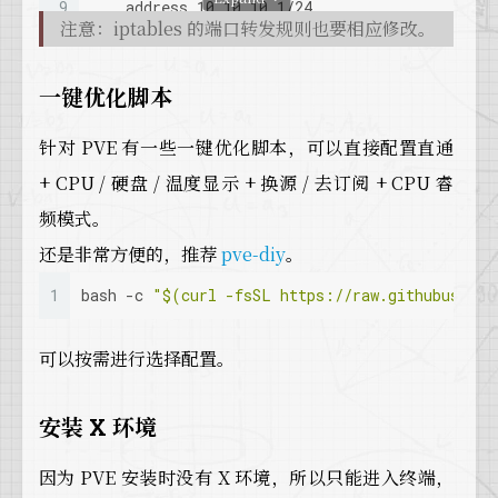
9
    address 10.10.10.1/24
注意：iptables 的端口转发规则也要相应修改。
10
    bridge-ports none
11
    bridge-stp off
12
    bridge-fd 0
一键优化脚本
13
    post-up echo 1 > /proc/sys/net/ipv4/ip_fo
14
    post-up iptables -t nat -A POSTROUTING -s
针对 PVE 有一些一键优化脚本，可以直接配置直通
15
    post-down iptables -t nat -D POSTROUTING 
16
+ CPU / 硬盘 / 温度显示 + 换源 / 去订阅 + CPU 睿
17
    post-up ip6tables -t nat -A POSTROUTING -
频模式。
18
    post-down ip6tables -t nat -D POSTROUTING
还是非常方便的，推荐
19
pve-diy
。
20
    # === 加载端口转发脚本 ===
1
bash -c 
"
$(curl -fsSL https://raw.githubuserco
21
    post-up /root/documents/iptables-nat.sh
22
23
# iface nic1 inet manual
可以按需进行选择配置。
24
25
# allow-hotplug wlp3s0
安装 X 环境
26
# iface wlp3s0 inet dhcp
27
#    wpa_conf /etc/wpa_supplicant/wpa_supplic
28
因为 PVE 安装时没有 X 环境，所以只能进入终端，
29
source /etc/network/interfaces.d/*