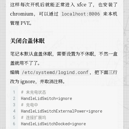
这样每次开机后就能正常进入 xfce 了，也安装了
chromium，可以通过
来本机
localhost:8006
管理 PVE。
关闭合盖休眠
笔记本默认盒盖休眠，需要设置为不休眠，不然一盒
盖就用不了了。
编辑
，把下面三行
/etc/systemd/logind.conf
改为 ignore，并取消注释。
1
# 未充电状态
2
HandleLidSwitch=ignore
3
# 充电中
4
HandleLidSwitchExternalPower=ignore
5
# 连接扩展坞
6
HandleLidSwitchDocked=ignore