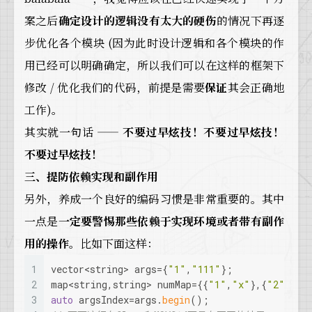
案之后
确定设计的逻辑没有太大的硬伤
的情况下再逐
步优化各个模块 (因为此时设计逻辑和各个模块的作
用已经可以明确确定，所以我们可以在这样的框架下
修改 / 优化我们的代码，前提是需要
保证
其会正确地
工作)。
其实就一句话 ——
不要过早炫技！不要过早炫技！
不要过早炫技！
三、提防依赖实现和副作用
另外，养成一个良好的编码习惯是非常重要的。其中
一点是
一定要警惕那些依赖于实现环境或者带有副作
用的操作
。比如下面这样：
1
vector<string> args={
"1"
,
"111"
};
2
map<string,string> numMap={{
"1"
,
"x"
},{
"2"
,
"y"
3
auto
 argsIndex=args.
begin
();