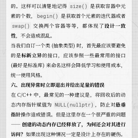
的。这样可以清楚地记得
是获取容器中元
size()
素的个数，
是获取首个元素的迭代器或者
begin()
交换两个容器等等，都体现了
设计一致
swap()
性
，不会造成混乱。
当我们自订一个类 (抽象类型) 时，首先最应该要避免
的是
标新立异
的接口，应该参照一些最常用的接口
(最好是标准库) 来命名这样会降低学习和使用成本，
统一使用风格。
六、出现异常时立即退出并给出足量的错误
在 C/C++ 中，最常见的一种建议是，将回收后的动
态内存指针赋值为
，防止对
悬垂
NULL(nullptr)
指针
操作造成错误。但是这里存在一个很严重的问题
——
创建的动态内存已经释放了，为何还会对其进行
访问？
如果出现这种情况一定是设计上存在的硬伤。