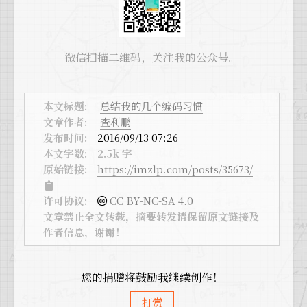
微信扫描二维码，关注我的公众号。
本文标题:
总结我的几个编码习惯
文章作者:
查利鹏
发布时间:
2016/09/13 07:26
本文字数:
2.5k 字
原始链接:
https://imzlp.com/posts/35673/
许可协议:
CC BY-NC-SA 4.0
文章禁止全文转载，摘要转发请保留原文链接及
作者信息，谢谢！
您的捐赠将鼓励我继续创作！
打赏