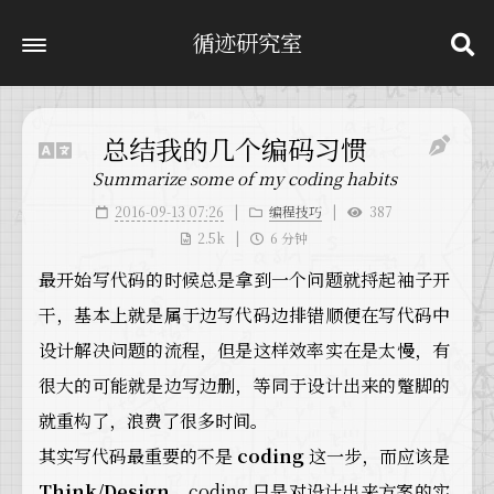
循迹研究室
总结我的几个编码习惯
Summarize some of my coding habits
2016-09-13 07:26
编程技巧
387
2.5k
6 分钟
最开始写代码的时候总是拿到一个问题就捋起袖子开
干，基本上就是属于边写代码边排错顺便在写代码中
设计解决问题的流程，但是这样效率实在是太慢，有
很大的可能就是边写边删，等同于设计出来的蹩脚的
就重构了，浪费了很多时间。
其实写代码最重要的不是
coding
这一步，而应该是
Think/Design
，coding 只是对设计出来方案的实