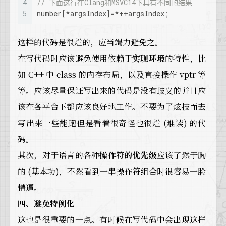
4
// 下面这行在Clang和MSVC14下具有不同的结果
5
number[*argsIndex]=*++argsIndex;
这样的代码是很烂的，应当竭力避免之。
在写代码时应该避免使用依赖于
实现环境
的特性，比
如 C++ 中 class 的内存布局，以及直接操作 vptr 等
等。应该尽量保证写出来的代码是没有歧义的并且应
该在各平台下都应该良好地工作。不要为了炫技而去
写出来一些能跑但是看着很奇怪也很烂 (难读) 的代
码。
其次，对于语言的各种
操作符的优先级
应该了然于胸
的 (基本功)，不然看到一串操作符组合时很容易一脸
懵逼。
四、避免特例化
这也是很重要的一点。有时候在写代码中会出现这样