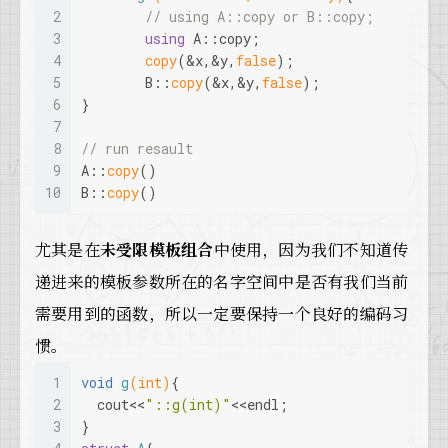
2
// using A::copy or B::copy;
3
using
 A::copy;
4
copy
(&x,&y,
false
);
5
  	B::
copy
(&x,&y,
false
);
6
}
7
8
// run resault
9
A::
copy
()
10
B::
copy
()
尤其是在
未受限模板组合
中使用，因为我们不知道传
递进来的模板参数所在的名字空间中是否有我们当前
需要用到的函数，所以一定要保持一个良好的编码习
惯。
1
void
g
(
int
)
{
2
  cout<<
"::g(int)"
<<endl;
3
}