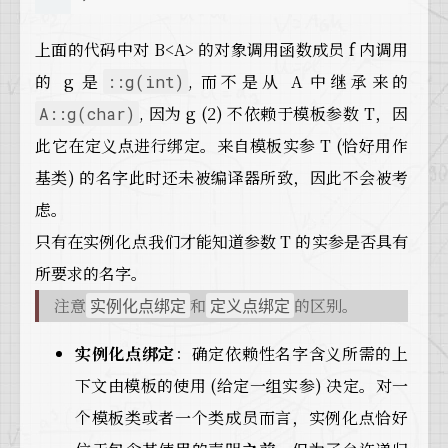
上面的代码中对 B<A> 的对象调用函数成员 f 内调用
的 g 是
, 而不是从 A 中继承来的
::g(int)
, 因为 g (2) 不依赖于模板参数 T，因
A::g(char)
此它在定义点进行绑定。来自模板实参 T (恰好用作
基类) 的名字此时还未被编译器所致，因此不会被考
虑。
只有在实例化点我们才能知道参数 T 的实参是否具有
所要求的名字。
注意
和
的区别。
实例化点绑定
定义点绑定
实例化点绑定
：确定依赖性名字含义所需的上
下文由模板的使用 (给定一组实参) 决定。对一
个模板类或者一个类成员而言，实例化点恰好