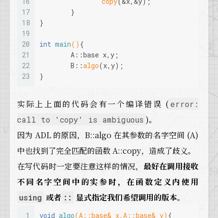
16
copy
(&x,&y);
17
	}
18
}
19
20
int
main
()
{
21
	A::base x,y;
22
	B::
algo
(x,y);
23
}
实际上上面的代码会有一个编译错误 (
error:
)。
call to 'copy' is ambiguous
因为 ADL 的原因，B::algo 在其参数的名字空间 (A)
中也找到了完全匹配的函数 A::copy，造成了歧义。
在写代码时一定要注意这样的情况，
最好在调用接收
不同名字空间中的实参时，在函数定义内使用
或者
显式指定我们希望调用的版本。
using
::
1
void
algo
(A::base& x,A::base& y)
{