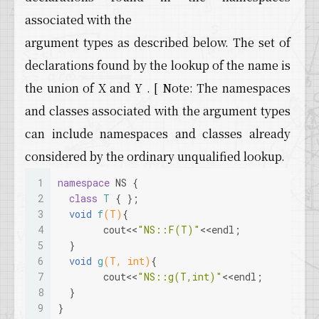
associated with the
argument types as described below. The set of
declarations found by the lookup of the name is
the union of X and Y . [ Note: The namespaces
and classes associated with the argument types
can include namespaces and classes already
considered by the ordinary unqualified lookup.
1
namespace
 NS {
2
class
T
 { };
3
void
f
(T)
{
4
  	cout<<
"NS::F(T)"
<<endl;
5
  }
6
void
g
(T, 
int
)
{
7
  	cout<<
"NS::g(T,int)"
<<endl;
8
  }
9
}