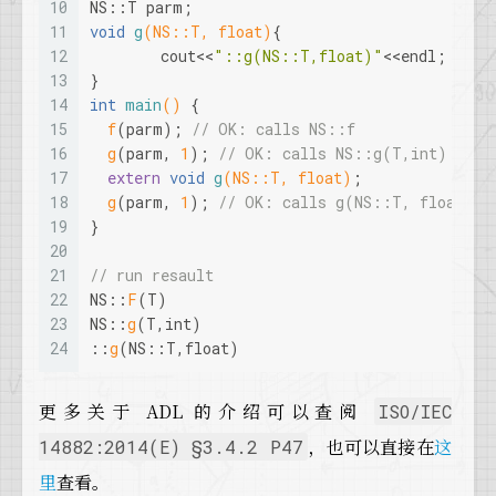
10
NS::T parm;
11
void
g
(NS::T, 
float
)
{
12
	cout<<
"::g(NS::T,float)"
<<endl;
13
}
14
int
main
()
{
15
f
(parm); 
// OK: calls NS::f
16
g
(parm, 
1
); 
// OK: calls NS::g(T,int)
17
extern
void
g
(NS::T, 
float
)
;
18
g
(parm, 
1
); 
// OK: calls g(NS::T, float)
19
}
20
21
// run resault
22
NS::
F
(T)
23
NS::
g
(T,
int
)
24
::
g
(NS::T,
float
)
更多关于 ADL 的介绍可以查阅
ISO/IEC
，也可以直接在
这
14882:2014(E) §3.4.2 P47
里
查看。