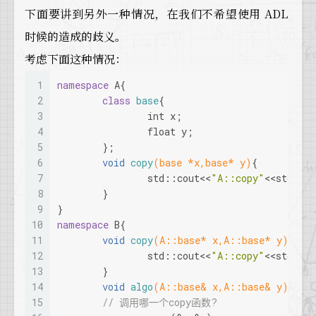
下面要讲到另外一种情况，在我们不希望使用 ADL
时候的造成的歧义。
考虑下面这种情况：
1
namespace
 A{
2
class
base
{
3
int
 x;
4
float
 y;
5
	};
6
void
copy
(base *x,base* y)
{
7
		std::cout<<
"A::copy"
<<std::e
8
	}
9
}
10
namespace
 B{
11
void
copy
(A::base* x,A::base* y)
{
12
		std::cout<<
"A::copy"
<<std::e
13
	}
14
void
algo
(A::base& x,A::base& y)
{
15
// 调用哪一个copy函数?