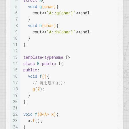
4
struct
A
{
5
void
g
(
char
)
{
6
    cout<<
"A::g(char)"
<<endl;
7
  }
8
void
h
(
char
)
{
9
    cout<<
"A::h(char)"
<<endl;
10
  }
11
};
12
13
template
<
typename
 T>
14
class
B
:
public
 T{
15
public
:
16
void
f
()
{
17
// 调用哪个g()?
18
g
(
2
);
19
  }
20
};
21
22
void
f
(B<A> x)
{
23
  x.
f
();
24
}