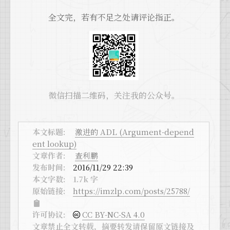
全文完，若有不足之处请评论指正。
微信扫描二维码，关注我的公众号。
本文标题:
激进的 ADL (Argument-depend
ent lookup)
文章作者:
查利鹏
发布时间:
2016/11/29 22:39
本文字数:
1.7k 字
原始链接:
https://imzlp.com/posts/25788/
许可协议:
CC BY-NC-SA 4.0
文章禁止全文转载，摘要转发请保留原文链接及