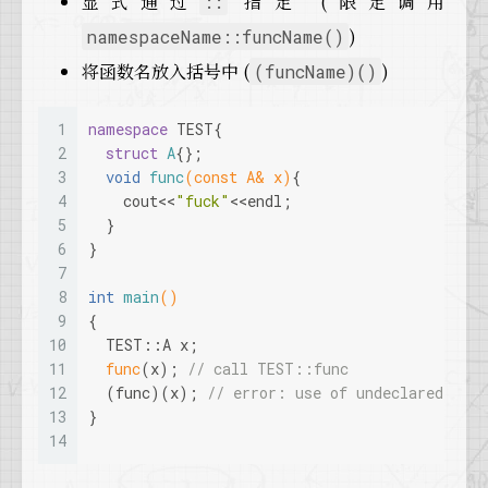
显式通过
指定 (限定调用
::
)
namespaceName::funcName()
将函数名放入括号中 (
)
(funcName)()
1
namespace
 TEST{
2
struct
A
{};
3
void
func
(
const
 A& x)
{
4
    cout<<
"fuck"
<<endl;
5
  }
6
}
7
8
int
main
()
9
{
10
  TEST::A x;
11
func
(x); 
// call TEST::func
12
  (func)(x); 
// error: use of undeclared ide
13
}
14