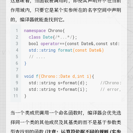
这意味着，当函数被调用时，即使其声明并不在当前
作用域内，只要它是某个实参所在的名字空间中声明
的，编译器就能查找到它。
1
namespace
 Chrono{
2
class
Date
{
/*...*/
};
3
bool
operator
==(
const
 Date&,
const
 std::stri
4
std::string 
format
(
const
 Date&)
5
// ....
6
}
7
8
void
f
(Chrono::Date d,
int
 i)
{
9
  std::string s=format(d);	
//Chrono::for
10
  std::string t=format(i);	
// error,no m
11
}
当一个类成员调用一个命名函数时，编译器会优先选
择同一个类的其他成员及其基类的而不是基于参数类
型查找到的函数 (
注意：运算符依据不同的规则 (实参