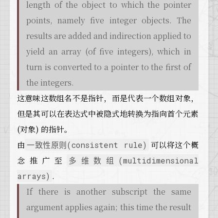
length of the object to which the pointer
points, namely five integer objects. The
results are added and indirection applied to
yield an array (of five integers), which in
turn is converted to a pointer to the first of
the integers.
这意味这数组名不是指针，而是代表一个数组对象，
但是其可以在表达式中被隐式地转换为指向首个元素
(对象) 的指针。
由
可以将这个概
一致性原则(consistent rule)
念推广至
多维数组(multidimensional
.
arrays)
If there is another subscript the same
argument applies again; this time the result