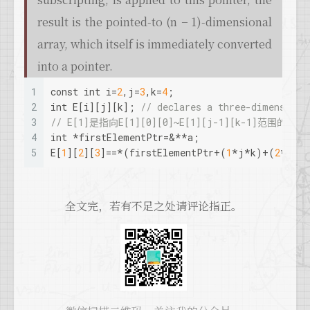
result is the pointed-to (n − 1)-dimensional
array, which itself is immediately converted
into a pointer.
1
const
int
 i=
2
,j=
3
,k=
4
;
2
int
 E[i][j][k]; 
// declares a three-dimensiona
3
// E[1]是指向E[1][0][0]~E[1][j-1][k-1]范围的数
4
int
 *firstElementPtr=&**a;
5
E[
1
][
2
][
3
]==*(firstElementPtr+(
1
*j*k)+(
2
*k)+
3
全文完，若有不足之处请评论指正。