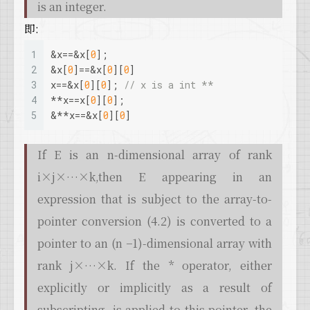
is an integer.
即:
1
&x==&x[
0
];
2
&x[
0
]==&x[
0
][
0
]
3
x==&x[
0
][
0
]; 
// x is a int **
4
**x==x[
0
][
0
];
5
&**x==&x[
0
][
0
]
If E is an n-dimensional array of rank
i×j×…×k,then E appearing in an
expression that is subject to the array-to-
pointer conversion (4.2) is converted to a
pointer to an (n −1)-dimensional array with
rank j×…×k. If the * operator, either
explicitly or implicitly as a result of
subscripting, is applied to this pointer, the