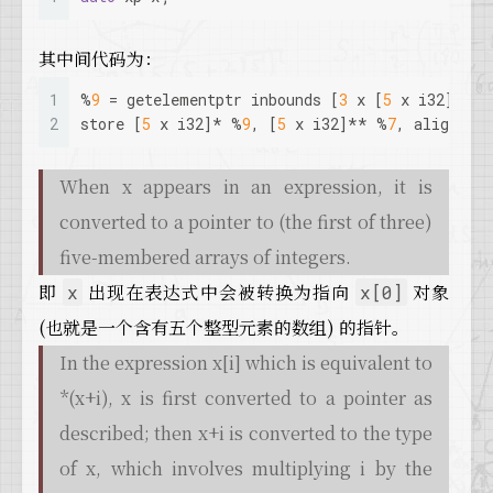
其中间代码为：
1
%
9
 = getelementptr inbounds [
3
 x [
5
 x i32]], [
2
store [
5
 x i32]* %
9
, [
5
 x i32]** %
7
, align 
8
When x appears in an expression, it is
converted to a pointer to (the first of three)
five-membered arrays of integers.
即
出现在表达式中会被转换为指向
对象
x
x[0]
(也就是一个含有五个整型元素的数组) 的指针。
In the expression x[i] which is equivalent to
*(x+i), x is first converted to a pointer as
described; then x+i is converted to the type
of x, which involves multiplying i by the