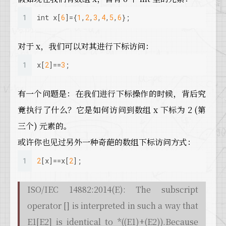
1
int
 x[
6
]={
1
,
2
,
3
,
4
,
5
,
6
};
对于 x，我们可以对其进行下标访问：
1
x[
2
]==
3
;
有一个问题是：在我们进行下标操作的时候，背后究
竟执行了什么？它是如何访问到数组 x 下标为 2 (第
三个) 元素的。
或许你也见过另外一种奇葩的数组下标访问方式：
1
2
[x]==x[
2
];
ISO/IEC 14882:2014(E): The subscript
operator [] is interpreted in such a way that
E1[E2] is identical to *((E1)+(E2)).Because