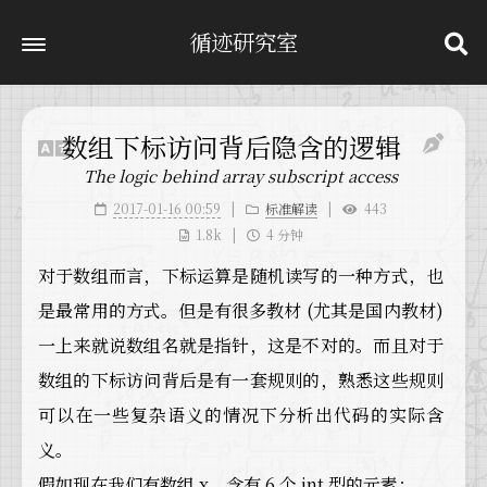
循迹研究室
数组下标访问背后隐含的逻辑
The logic behind array subscript access
2017-01-16 00:59
标准解读
443
1.8k
4 分钟
对于数组而言，下标运算是随机读写的一种方式，也
是最常用的方式。但是有很多教材 (尤其是国内教材)
一上来就说数组名就是指针，这是不对的。而且对于
数组的下标访问背后是有一套规则的，熟悉这些规则
可以在一些复杂语义的情况下分析出代码的实际含
义。
假如现在我们有数组 x，含有 6 个 int 型的元素：