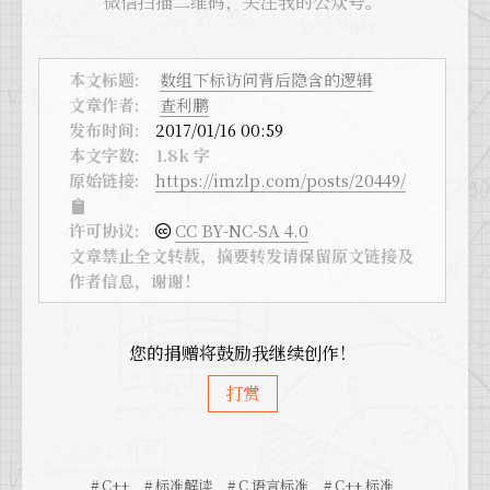
微信扫描二维码，关注我的公众号。
本文标题:
数组下标访问背后隐含的逻辑
文章作者:
查利鹏
发布时间:
2017/01/16 00:59
本文字数:
1.8k 字
原始链接:
https://imzlp.com/posts/20449/
许可协议:
CC BY-NC-SA 4.0
文章禁止全文转载，摘要转发请保留原文链接及
作者信息，谢谢！
您的捐赠将鼓励我继续创作！
打赏
# C++
# 标准解读
# C 语言标准
# C++ 标准