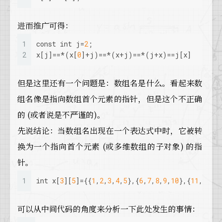
进而推广可得：
1
const
int
 j=
2
;
2
x[j]==*(x[
0
]+j)==*(x+j)==*(j+x)==j[x]
但是这里还有一个问题是：数组名是什么。看起来数
组名像是指向数组首个元素的指针，但是这个不正确
的 (或者说是不严谨的)。
先说结论：当数组名出现在一个表达式中时，它被转
换为一个指向首个元素 (或多维数组的子对象) 的指
针。
1
int
 x[
3
][
5
]={{
1
,
2
,
3
,
4
,
5
},{
6
,
7
,
8
,
9
,
10
},{
11
,
12
,
1
可以从中间代码的角度来分析一下此处发生的事情：