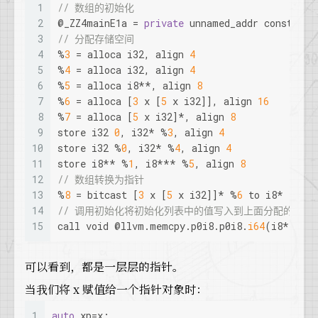
1
// 数组的初始化
2
@_ZZ4mainE1a = 
private
 unnamed_addr constant 
3
// 分配存储空间
4
%
3
 = alloca i32, align 
4
5
%
4
 = alloca i32, align 
4
6
%
5
 = alloca i8**, align 
8
7
%
6
 = alloca [
3
 x [
5
 x i32]], align 
16
8
%
7
 = alloca [
5
 x i32]*, align 
8
9
store i32 
0
, i32* %
3
, align 
4
10
store i32 %
0
, i32* %
4
, align 
4
11
store i8** %
1
, i8*** %
5
, align 
8
12
// 数组转换为指针
13
%
8
 = bitcast [
3
 x [
5
 x i32]]* %
6
 to i8*
14
// 调用初始化将初始化列表中的值写入到上面分配的地址
15
call 
void
 @llvm.memcpy.p0i8.p0i8.
i64
(i8* %
8
,
可以看到，都是一层层的指针。
当我们将 x 赋值给一个指针对象时：
1
auto
 xp=x;