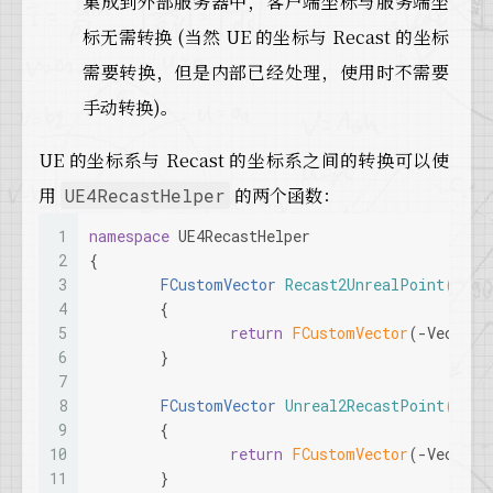
集成到外部服务器中，客户端坐标与服务端坐
标无需转换 (当然 UE 的坐标与 Recast 的坐标
需要转换，但是内部已经处理，使用时不需要
手动转换)。
UE 的坐标系与 Recast 的坐标系之间的转换可以使
用
的两个函数：
UE4RecastHelper
1
namespace
 UE4RecastHelper
2
{
3
FCustomVector 
Recast2UnrealPoint
(
cons
4
{
5
return
FCustomVector
(-Vector.
6
	}
7
8
FCustomVector 
Unreal2RecastPoint
(
cons
9
{
10
return
FCustomVector
(-Vector.
11
	}