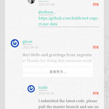
回复
2022-07-08
@edison
,
https://github.com/hxhb/ue4-expo
rt-nav-data
ghost
回复
2021-06-16
Hey! Hello and greetings from Argentin
a! Thanks for doing this awesome work
and sharing! There's so few out inform
ation out there about this!
I wanted to ask you something because
hxhb
I'm trying to implement your plugin int
回复
2021-06-16
o my UE4 project, and everything until
I submitted the latest code, please
now seems fine. I can extract the NavMe
pull the master branch and use ue
sh easily and then I run the tests with u