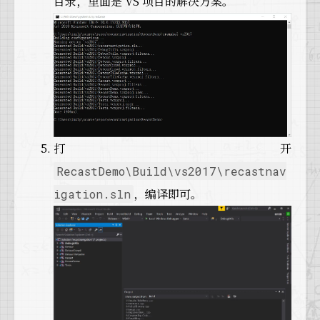
目录，里面是 VS 项目的解决方案。
打开
RecastDemo\Build\vs2017\recastnav
，编译即可。
igation.sln