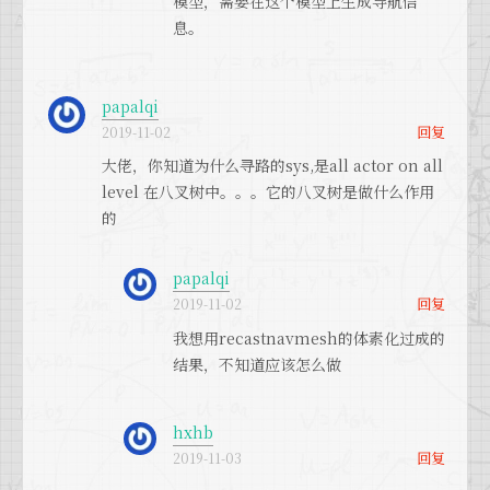
模型，需要在这个模型上生成导航信
4) Calculate the path
息。
Do you think this steps are correct? Or i
s there something I’m missing?
Thank you so much again for youor wo
papalqi
rk and I hope you could give me a hint
回复
2019-11-02
or point me in the right direction.
大佬，你知道为什么寻路的sys,是all actor on all
level 在八叉树中。。。它的八叉树是做什么作用
的
papalqi
回复
2019-11-02
我想用recastnavmesh的体素化过成的
结果，不知道应该怎么做
hxhb
回复
2019-11-03