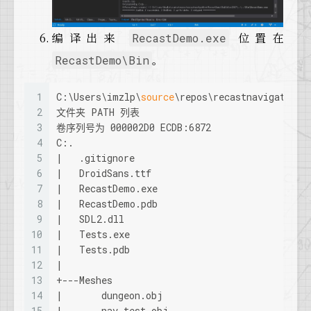
编译出来
位置在
RecastDemo.exe
。
RecastDemo\Bin
1
C:\Users\imzlp\
source
\repos\recastnavigation\
2
文件夹 PATH 列表
3
卷序列号为 000002D0 ECDB:6872
4
C:.
5
|   .gitignore
6
|   DroidSans.ttf
7
|   RecastDemo.exe
8
|   RecastDemo.pdb
9
|   SDL2.dll
10
|   Tests.exe
11
|   Tests.pdb
12
|
13
+---Meshes
14
|       dungeon.obj
15
|       nav_test.obj