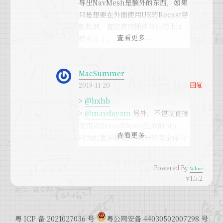
导出NavMesh是额外的东西，如果
只是想要在外面使用UE的Recast导
航数据，直接使用插件导出的.bin
就可以了。
你遇到的RecastDemo会Crash的
问题是因为默认导出NavMesh的单
MacSummer
位是cm，导进到RecastDemo中
回复
2019-11-20
太大，可以修改一下单位为m，我
在
>
@hxhb
ExternRecastNavMeshGenetato
>
@maydayzm
另外，不建议直接
r.cpp#L61
使用从RecastDemo生成的bin，
中已经写了相关的代码了，把导出c
因为配置参数无法与UE的完全保持
m的代码取消注释，然后把下面导
一致，直接使用插件导出的bin就
出为m的注释即可。
好。
Powered By
Valine
v1.5.2
感谢~
recastdemo上已成功build
使用的话还是会用UE4的插件产生
粤 ICP 备 2021027036 号
粤公网安备 44030502007298 号
的bin文件，在recast上只是用来查