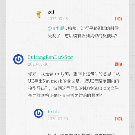
ns like this ones: https://github.com/hx
game.
hb/ue4-recast-detour/blob/master/UE4R
The problem I think is in the server sid
zdf
ecastHelper.cpp#L283
e! I want to calculate some paths in the
回复
2022-03-08
4) Calculate the path
server with the navmesh obtained with
@查利鹏
, 哈喽，进行寻路测试的时候
your plugin.
失败了，您后续有收到类似的反馈吗？
Do you think this steps are correct? Or i
For that, I was thinking about doing thi
s there something I'm missing?
s steps:
Thank you so much again for youor wo
1) Export the navmesh to the server
BuLiangRenDarkStar
rk and I hope you could give me a hint
2) Load the navmesh in the server code,
回复
2020-07-30
or point me in the right direction.
and Deserialize it, like in this function
https://github.com/hxhb/ue4-recast-det
你好，我是做unity的。想问下这句话的意思“从
our/blob/master/UE4RecastHelper.cpp#
UE导出Navmesh的含义是，把UE寻路范围内的
L207
模型导出”，请问这里导出的NavMesh.obj文件
3) Convert the Origin and Destination p
是导航网格还是场景里需要烘焙的模型？
oints from Unreal2Recast using functio
ns like this ones:
hxhb
https://github.com/hxhb/ue4-recast-det
回复
2020-07-30
our/blob/master/UE4RecastHelper.cpp#
L283