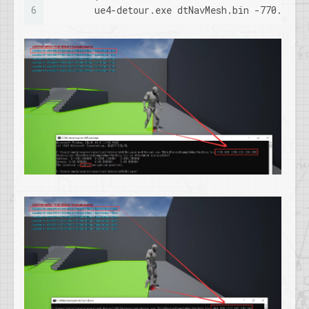
6
        ue4-detour.exe dtNavMesh.bin -770.003 