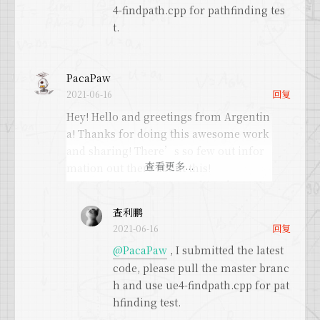
4-findpath.cpp for pathfinding tes
e4-detour.exe and all the valid and inval
t.
id points are OK, the same ones I obtain
when projecting them inside the game.
PacaPaw
The problem I think is in the server sid
回复
2021-06-16
e! I want to calculate some paths in the
server with the navmesh obtained with
Hey! Hello and greetings from Argentin
your plugin.
a! Thanks for doing this awesome work
For that, I was thinking about doing thi
and sharing! There’s so few out infor
s steps:
mation out there about this!
1) Export the navmesh to the server
I wanted to ask you something because
2) Load the navmesh in the server code,
I’m trying to implement your plugin i
查利鹏
and Deserialize it, like in this function
nto my UE4 project, and everything unt
回复
2021-06-16
https://github.com/hxhb/ue4-recast-det
il now seems fine. I can extract the Nav
@PacaPaw
, I submitted the latest
our/blob/master/UE4RecastHelper.cpp#
Mesh easily and then I run the tests wit
code, please pull the master branc
L207
h ue4-detour.exe and all the valid and i
h and use ue4-findpath.cpp for pat
3) Convert the Origin and Destination p
nvalid points are OK, the same ones I o
hfinding test.
oints from Unreal2Recast using functio
btain when projecting them inside the