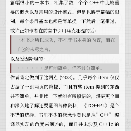
篇幅很小的一本书，汇集了数十个个 C++ 中比较重
要的概念以及常用的设计模式。但是也碍于篇幅的限
制，每个条目基本也都是简单提一下然后一笔带过。
或许正如作者在前言中引用马克吐温的话：
一本书之所以成功，不在于书本身的内容，而在
于它的未尽之言。
以及爱因斯坦的：
・・・・・・尽可能简单，但不过分简单。
作者肯定做到了这两点 (2333)。几乎每个 item 仅仅
占据了一到两页的篇幅，而且有些 item 提到的东西
并不简单，并非读一下就能有所顿悟的，想要更全面
和深入地了解还要翻阅各种资料，《TC++PL》是个
不错的选择。书里不少的概念作者也是从”C++” 编
译器实现的角度来阐述的，而且并未涉及 C++1z 的