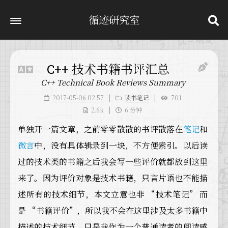
循迹研究室
C++ 技术书籍书评汇总
C++ Technical Book Reviews Summary
2017-05-06 02:57
读书笔记
701
2.6k
6 分钟
单独开一篇文章，之前零零散散的书评散落在
笔记
和
微言
中，没有具体辑录到一块，不方便索引。以后读
过的技术类的书籍之后我会写一些评价就都放到这里
来了。因为评价对象是技术书籍，只言片语也不能描
述所有的技术细节，本文立意也非 “技术笔记” 而
是 “书籍评价”，所以我不会在这里涉及太多书籍中
描述的技术细节，只是我作为一个普通读者的阅读感