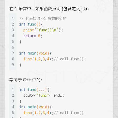
在 C 语言中，如果函数声明 (包含定义) 为：
1
// 代表接收不定参数的实参
2
int
func
()
{
3
print
(
"func()\n"
);
4
return
0
;
5
}
6
7
int
main
(
void
)
{
8
func
(
1
,
2
,
3
,
4
);
// call func();
9
}
等同于 C++ 中的：
1
int
func
(...)
{
2
  cout<<
"func"
<<endl;
3
}
4
int
main
(
void
)
{
5
func
(
1
,
2
,
3
,
4
);
// call func();