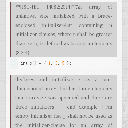
**[ISO/IEC 14882:2014]**An array of
unknown size initialized with a brace-
enclosed initializer-list containing n
initializer-clauses, where n shall be greater
than zero, is defined as having n elements
(8.3.4).
1
int
 x[] = { 
1
, 
3
, 
5
 };
declares and initializes x as a one-
dimensional array that has three elements
since no size was specified and there are
three initializers. — end example ] An
empty initializer list {} shall not be used as
the initializer-clause for an array of