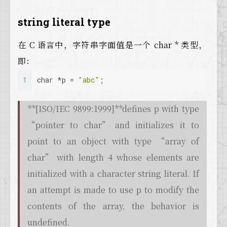
string literal type
在 C 语言中，字符串字面值是一个 char * 类型，
即：
1
char
 *p = 
"abc"
;
**[ISO/IEC 9899:1999]**defines p with type
“pointer to char” and initializes it to
point to an object with type “array of
char” with length 4 whose elements are
initialized with a character string literal. If
an attempt is made to use p to modify the
contents of the array, the behavior is
undefined.