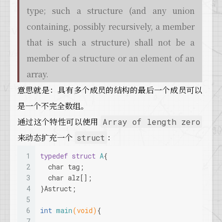
type; such a structure (and any union
containing, possibly recursively, a member
that is such a structure) shall not be a
member of a structure or an element of an
array.
意思就是：具有多个成员的结构的最后一个成员可以
是一个不完全数组。
通过这个特性可以使用
Array of length zero
来动态扩充一个
：
struct
1
typedef
struct
A
{
2
char
 tag;
3
char
 alz[];
4
}Astruct;
5
6
int
main
(
void
)
{
7