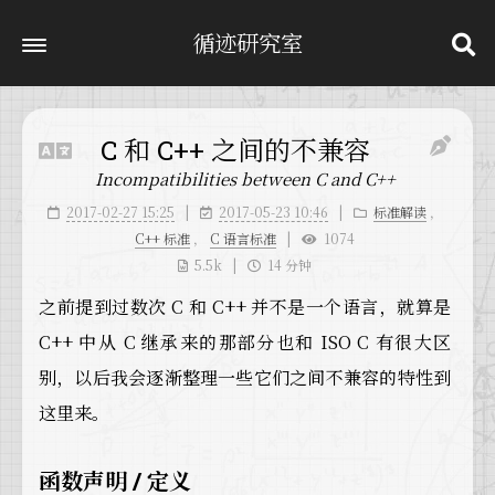
循迹研究室
C 和 C++ 之间的不兼容
Incompatibilities between C and C++
2017-02-27 15:25
2017-05-23 10:46
标准解读
，
C++ 标准
，
C 语言标准
1074
5.5k
14 分钟
之前提到过数次 C 和 C++ 并不是一个语言，就算是
C++ 中从 C 继承来的那部分也和 ISO C 有很大区
别，以后我会逐渐整理一些它们之间不兼容的特性到
这里来。
函数声明 / 定义