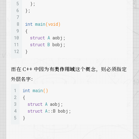
5
  };
6
};
7
8
int
main
(
void
)
9
{
10
struct
A
 aobj;
11
struct
B
 bobj;
12
}
而在 C++ 中因为有
类作用域
这个概念，则必须指定
外层名字：
1
int
main
()
2
{
3
struct
A
 aobj;
4
struct
A
::B bobj;
5
}