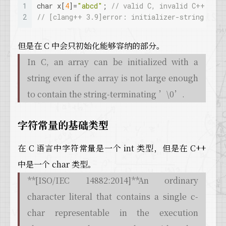
1
char
 x[
4
]=
"abcd"
; 
// valid C, invalid C++
2
// [clang++ 3.9]error: initializer-string for 
但是在 C 中会只初始化能够容纳的部分。
In C, an array can be initialized with a
string even if the array is not large enough
to contain the string-terminating ’\0’.
字符常量的基础类型
在 C 语言中字符常量是一个 int 类型，但是在 C++
中是一个 char 类型。
**[ISO/IEC 14882:2014]**An ordinary
character literal that contains a single c-
char representable in the execution