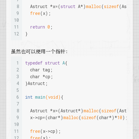
8
  Astruct *x=(
struct
 A*)
malloc
(
sizeof
(Astruc
9
free
(x);
10
11
return
0
;
12
}
虽然也可以使用一个指针：
1
typedef
struct
A
{
2
char
 tag;
3
char
 *cp;
4
}Astruct;
5
6
int
main
(
void
)
{
7
8
  Astruct *x=(Astruct*)
malloc
(
sizeof
(Astruct
9
  x->cp=(
char
*)
malloc
(
sizeof
(
char
*)*
10
);
10
11
free
(x->cp);
12
free
(x);