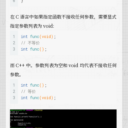
6
}
在 C 语言中如果指定函数不接收任何参数，需要显式
指定参数列表为 void:
1
int
func
(
void
)
;
2
// 不等价
3
int
func
()
;
而 C++ 中。参数列表为空和 void 均代表不接收任何
参数。
1
int
func
()
;
2
// 等价
3
int
func
(
void
)
;