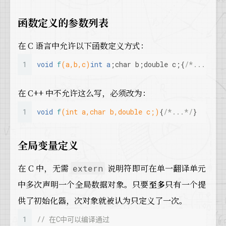
函数定义的参数列表
在 C 语言中允许以下函数定义方式：
1
void
f
(a,b,c)
int
 a
;
char
 b;
double
 c;{
/*...*/
}
在 C++ 中不允许这么写，必须改为：
1
void
f
(
int
 a,
char
 b,
double
 c;)
{
/*...*/
}
全局变量定义
在 C 中，无需
说明符即可在单一翻译单元
extern
中多次声明一个全局数据对象。只要
至多
只有一个提
供了初始化器，次对象就被认为只定义了一次。
1
// 在C中可以编译通过