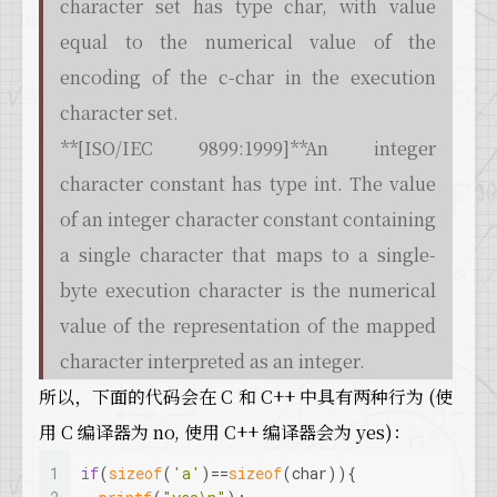
character set has type char, with value
equal to the numerical value of the
encoding of the c-char in the execution
character set.
**[ISO/IEC 9899:1999]**An integer
character constant has type int. The value
of an integer character constant containing
a single character that maps to a single-
byte execution character is the numerical
value of the representation of the mapped
character interpreted as an integer.
所以，下面的代码会在 C 和 C++ 中具有两种行为 (使
用 C 编译器为 no, 使用 C++ 编译器会为 yes)：
1
if
(
sizeof
(
'a'
)==
sizeof
(
char
)){