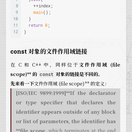
8
    ++index;
9
main
();
10
  }
11
return
0
;
12
}
const 对象的文件作用域链接
在 C 和 C++ 中，同样位于
文件作用域 (file
scope)** 的
对象的链接是不同的。
const
先来看一下
文件作用域 (file scope)** 的定义：
[ISO/IEC 9899:1999]**If the declarator
or type specifier that declares the
identifier appears outside of any block
or list of parameters, the identifier has
**file scope
, which terminates at the end