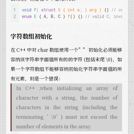
1
void
f
( 
struct
 S { 
int
 a; } arg )
{} 
// valid 
2
enum
E
 { A, B, C } 
f
() {} 
// valid C, invalid 
字符数组初始化
在 C++ 中对 char 数组使用一个”” 初始化必须能够
容纳该字符串字面值所有的的字符 (包括末尾 \0)，如
果一个字符数组不能够容纳初始化字符串字面值的所
有元素，则是一个错误：
In C++ ,when initializing an array of
character with a string, the number of
characters in the string (including the
terminating ’\0’) must not exceed the
number of elements in the array.