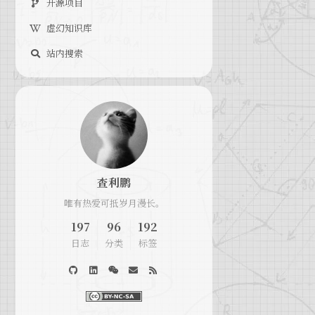
开源项目
虚幻知识库
站内搜索
查利鹏
唯有热爱可抵岁月漫长。
197
96
192
日志
分类
标签