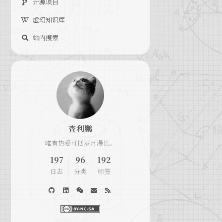
开源项目
虚幻知识库
站内搜索
查利鹏
唯有热爱可抵岁月漫长。
197
96
192
日志
分类
标签