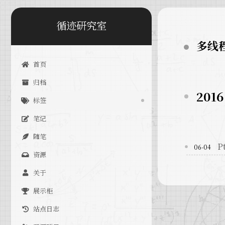
循迹研究室
多线
首页
归档
2016
标签
笔记
随笔
P
06-04
资源
关于
展示柜
站点日志