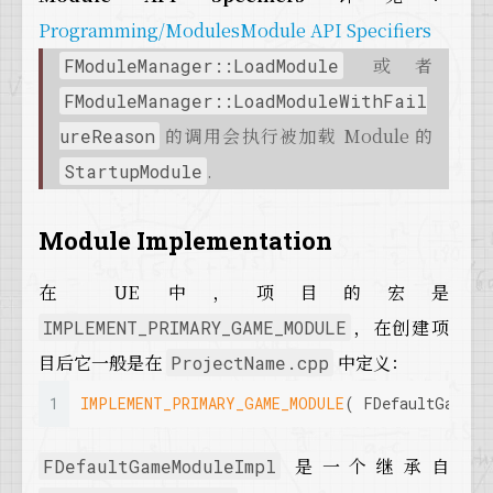
Programming/ModulesModule API Specifiers
或者
FModuleManager::LoadModule
FModuleManager::LoadModuleWithFail
的调用会执行被加载 Module 的
ureReason
.
StartupModule
Module Implementation
在 UE 中，项目的宏是
，在创建项
IMPLEMENT_PRIMARY_GAME_MODULE
目后它一般是在
中定义：
ProjectName.cpp
1
IMPLEMENT_PRIMARY_GAME_MODULE
( FDefaultGameMo
是一个继承自
FDefaultGameModuleImpl