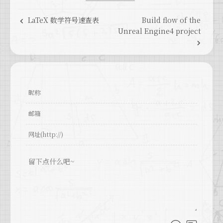
53
return
true
;
54
#
endif
LaTeX 数学符号速查表
Build flow of the
55
break
;
Unreal Engine4 project
56
57
case
 EHostType::ServerOnly:
58
return
 !FPlatformProperties::
IsClientOnl
59
60
case
 EHostType::ClientOnly:
61
return
 !
IsRunningDedicatedServer
();
62
63
  }
64
65
return
false
;
66
}