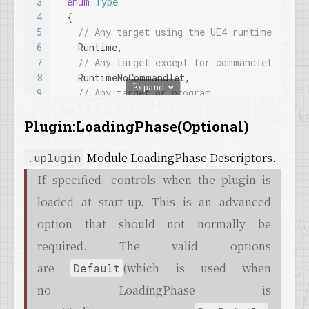
3
enum
Type
135
#
if
 WITH_EDITOR
4
  {
136
  FModuleManager::
Get
().
LoadModule
(
TEXT
(
"Cl
5
// Any target using the UE4 runtime
137
#
endif
6
    Runtime,
138
7
// Any target except for commandlet
139
  FModuleManager::
Get
().
LoadModule
(
TEXT
(
"Pa
8
    RuntimeNoCommandlet,
Expand
140
9
// Any target or program
141
return
 bSuccess;
10
    RuntimeAndProgram,
142
}
11
// Loaded only in cooked builds
Plugin:LoadingPhase(Optional)
12
    CookedOnly,
13
// Loaded only when the engine has suppor
Module LoadingPhase Descriptors.
.uplugin
14
    Developer,
If specified, controls when the plugin is
15
// Loaded only by the editor
16
    Editor,
loaded at start-up. This is an advanced
17
// Loaded only by the editor, except when
option that should not normally be
18
    EditorNoCommandlet,
19
required. The valid options
// Loaded only by programs
20
    Program,
are
(which is used when
Default
21
// Loaded only by servers
no LoadingPhase is
22
    ServerOnly,
23
// Loaded only by clients