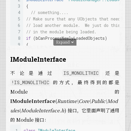
22
    {
3
{
23
      OutModulePaths = ModulePathsCache.
GetV
4
// something....
24
return
;
5
// Make sure that any UObjects that need to 
25
    }
6
// load another module.  We just do this so 
26
7
// in the module being loaded.
27
// Wildcard search
8
if
 (bCanProcessNewlyLoadedObjects)
Expand
28
if
 (FCString::
Strchr
(NamePattern, 
TEXT
(
9
{
29
    {
10
  ProcessLoadedObjectsCallback.
Broadcast
();
30
bool
 bFoundItems = 
false
;
11
}
IModuleInterface
31
FString 
NamePatternString
(NamePattern)
12
32
for
 (
const
 TPair<FName, FString>& Cach
13
// Try to dynamically load the DLL
不论是通过
还是
IS_MONOLITHIC
33
      {
14
34
if
 (CacheIt.Key.
ToString
().
MatchesWi
的方式，最终得到的都是
!IS_MONOLITHIC
15
UE_LOG
(LogModuleManager, Verbose, 
TEXT
(
"Mod
35
        {
16
Module 的
36
          OutModulePaths.
Add
(CacheIt.Key, *C
17
if
 (ModuleInfo->Filename.
IsEmpty
() || !FPat
IModuleInterface
(
Runtime\Core\Public\Mod
37
          bFoundItems = 
true
;
18
{
38
        }
19
  TMap<FName, FString> ModulePathMap;
ules\ModuleInterface.h
) 接口，它里面声明了通用
39
      }
20
FindModulePaths
(*InModuleName.
ToString
(),
的 Module 接口：
40
21
41
if
 (bFoundItems)
22
if
 (ModulePathMap.
Num
() != 
1
)
1
class
IModuleInterface