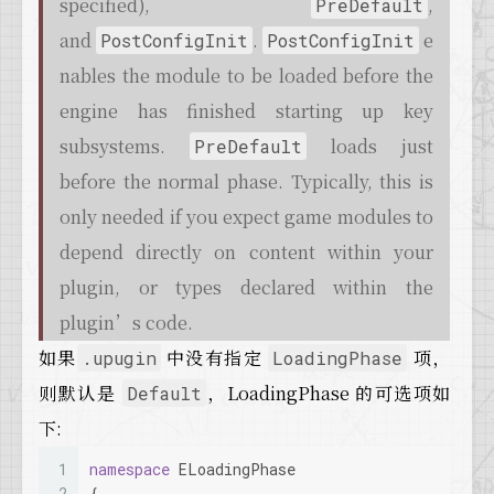
specified),
,
PreDefault
24
    ClientOnly,
and
.
e
PostConfigInit
PostConfigInit
25
// 
NOTE:
 If you add a new value, make sur
26
nables the module to be loaded before the
27
    Max
engine has finished starting up key
28
  };
29
// ...
subsystems.
loads just
PreDefault
30
}
before the normal phase. Typically, this is
only needed if you expect game modules to
depend directly on content within your
plugin, or types declared within the
plugin’s code.
如果
中没有指定
项，
.upugin
LoadingPhase
则默认是
，LoadingPhase 的可选项如
Default
下:
1
namespace
 ELoadingPhase
2
{