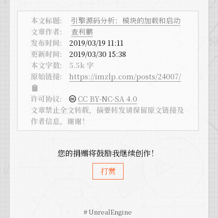
33
case
 EHostType::Developer:
34
#
if
 WITH_UNREAL_DEVELOPER_TOOLS
本文标题:
引擎源码分析：模块的加载和启动
35
return
true
;
文章作者:
查利鹏
36
#
endif
发布时间:
2019/03/19 11:11
37
break
;
更新时间:
2019/03/30 15:38
38
本文字数:
5.5k 字
39
case
 EHostType::Editor:
原始链接:
https://imzlp.com/posts/24007/
40
#
if
 WITH_EDITOR
41
if
(GIsEditor) 
return
true
;
许可协议:
CC BY-NC-SA 4.0
42
#
endif
文章禁止全文转载，摘要转发请保留原文链接及
43
break
;
作者信息，谢谢！
44
45
case
 EHostType::EditorNoCommandlet:
46
#
if
 WITH_EDITOR
您的捐赠将鼓励我继续创作！
47
if
(GIsEditor && !
IsRunningCommandlet
()
48
#
endif
打赏
49
break
;
50
51
case
 EHostType::Program:
52
#
if
 WITH_PLUGIN_SUPPORT && IS_PROGRAM
# UnrealEngine