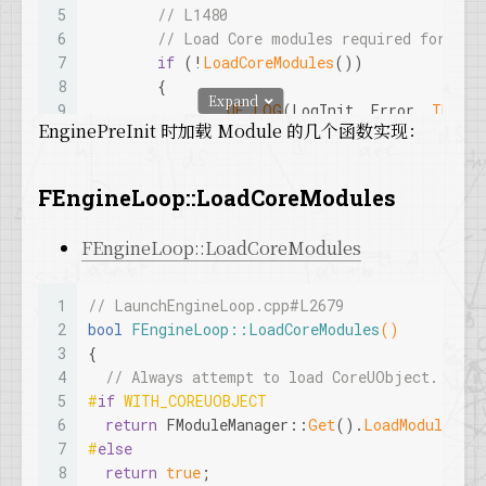
83
  SearchDirectoryNames.
Insert
(InDirectoryNam
5
// L1480
64
      {
84
6
// Load Core modules required for eve
65
// Assign the already loaded module 
85
// Enumerate the modules in each directory
7
if
 (!
LoadCoreModules
())
66
        LoadedModule = ModuleInfo->Module.
Ge
86
for
(
const
 FString& SearchDirectoryName: Se
8
	{
67
      }
Expand
87
  {
9
UE_LOG
(LogInit, Error, 
TEXT
(
68
else
EnginePreInit 时加载 Module 的几个函数实现：
88
    FModuleManifest Manifest;
10
return
1
;
69
      {
89
if
 (FModuleManifest::
TryRead
(FModuleMan
11
	}
70
// Initialize the module!
90
    {
12
// ...
71
        ModuleInfo->Module = 
TUniquePtr
<IMod
FEngineLoop::LoadCoreModules
91
for
 (
const
 TPair<FString, FString>& Pa
13
72
92
      {
14
// L1572
73
if
 ( ModuleInfo->Module.
IsValid
() )
FEngineLoop::LoadCoreModules
93
if
 (Pair.Key.
MatchesWildcard
(NamePat
15
LoadPreInitModules
();
74
        {
94
        {
16
// ...
75
// Startup the module
95
          OutModulePaths.
Add
(
FName
(*Pair.Ke
17
1
// LaunchEngineLoop.cpp#L2679
76
          ModuleInfo->Module->
StartupModule
(
96
        }
18
// L2015
2
bool
FEngineLoop::LoadCoreModules
()
77
// The module might try to load ot
97
      }
19
// note: Since 4.20 add ELoadingPhase::PreE
3
{
78
          ModuleInfo->LoadOrder = FModuleInf
98
    }
20
// Load up all modules that need to h
4
// Always attempt to load CoreUObject. It r
79
99
  }
21
if
 (!IProjectManager::
Get
().
LoadModu
5
#
if
 WITH_COREUOBJECT
80
// Module was started successfully
100
}
22
	{
6
return
 FModuleManager::
Get
().
LoadModule
(
TE
81
          ModulesChangedEvent.
Broadcast
(InMo
101
#
endif
23
return
1
;
7
#
else
82
24
	}
8
return
true
;
83
// Set the return parameter