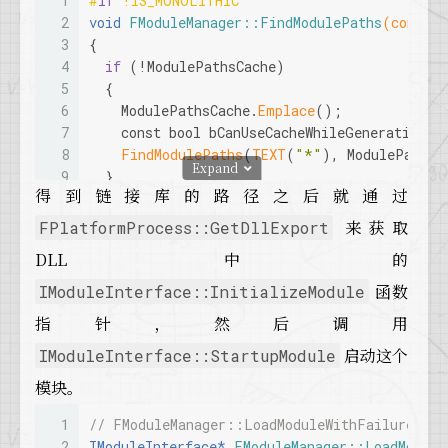
1
#
if
 !IS_MONOLITHIC
36
else
2
void
FModuleManager::FindModulePaths
(
const
 T
37
    {
3
{
38
UE_LOG
(LogModuleManager, Warning, 
TEXT
(
"
4
if
 (!ModulePathsCache)
39
    OutFailureReason = EModuleLoadResult::Fai
5
  {
40
    }
6
    ModulePathsCache.
Emplace
();
41
  }
7
const
bool
 bCanUseCacheWhileGeneratingIt
42
#
if
 IS_MONOLITHIC
8
FindModulePaths
(
TEXT
(
"*"
), ModulePathsC
43
else
Expand
9
  }
44
  {
得到链接库的路径之后就通过
10
45
// Monolithic builds that do not have the
11
if
 (bCanUseCache)
来获取
FPlatformProcess::GetDllExport
46
// (FileNotFound is an acceptable error i
12
  {
47
UE_LOG
(LogModuleManager, Warning, 
TEXT
(
"
DLL 中的
13
// Try to use cache first
48
    OutFailureReason = EModuleLoadResult::Fil
14
if
 (
const
 FString* ModulePathPtr = Modul
函数
IModuleInterface::InitializeModule
49
  }
15
    {
50
#
endif
指针，然后调用
16
      OutModulePaths.
Add
(
FName
(NamePattern)
51
// something....
17
return
;
启动这个
IModuleInterface::StartupModule
52
};
18
    }
模块。
19
20
// Wildcard for all items
1
// FModuleManager::LoadModuleWithFailureReas
21
if
 (FCString::
Strcmp
(NamePattern, 
TEXT
(
2
IModuleInterface* 
FModuleManager::LoadModule