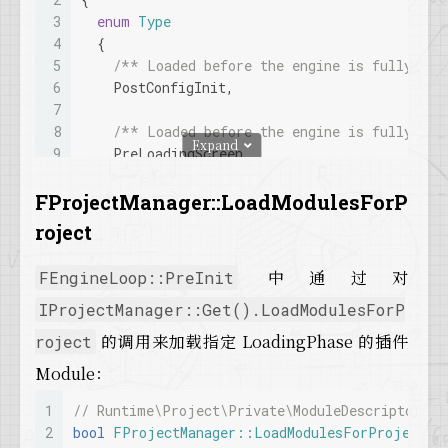
3
enum
Type
4
  {
5
/** Loaded before the engine is fully ini
6
    PostConfigInit,
7
8
/** Loaded before the engine is fully ini
Expand
9
    PreLoadingScreen,
10
11
/** Right before the default phase */
FProjectManager::LoadModulesForP
12
    PreDefault,
roject
13
14
/** Loaded at the default loading point d
中通过对
FEngineLoop::PreInit
15
    Default,
16
IProjectManager::Get().LoadModulesForP
17
/** Right after the default phase */
的调用来加载指定 LoadingPhase 的插件
roject
18
    PostDefault,
Module：
19
20
/** After the engine has been initialized
1
// Runtime\Project\Private\ModuleDescriptor.cp
21
    PostEngineInit,
2
bool
FProjectManager::LoadModulesForProject
( 
22