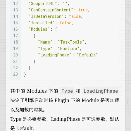
12
"SupportURL"
: 
""
,
74
#
if
 WITH_UNREAL_DEVELOPER_TOOLS
13
"CanContainContent"
: 
true
,
75
    FModuleManager::
Get
().
LoadModule
(
"Funct
14
"IsBetaVersion"
: 
false
,
76
#
endif
//WITH_UNREAL_DEVELOPER_TOOLS
15
"Installed"
: 
false
,
77
16
"Modules"
: [
78
  SlowTask.
EnterProgressFrame
(
30
);
17
    {
79
#
if
 (WITH_EDITOR && !(UE_BUILD_SHIPPING || 
18
"Name"
: 
"TaskTools"
,
80
// 
HACK:
 load BT editor as early as possib
19
"Type"
: 
"Runtime"
,
81
// cooking needs this module too
20
"LoadingPhase"
: 
"Default"
82
  FModuleManager::
Get
().
LoadModule
(
TEXT
(
"Be
21
    }
83
22
  ]
84
// Ability tasks are based on GameplayTask
23
}
85
  FModuleManager::
Get
().
LoadModule
(
TEXT
(
"Ga
86
87
  IAudioEditorModule* AudioEditorModule = &F
其中的 Modules 下的
和
Type
LoadingPhase
88
  AudioEditorModule->
RegisterAssetActions
();
决定了引擎启动时该 Plugin 下的 Module 是否加载
89
以及加载的时机。
90
// Load the StringTableEditor module to re
91
  FModuleManager::
Get
().
LoadModule
(
"StringT
Type 是必要参数，LadingPhase 是可选参数，默认
92
是 Default.
93
if
( !
IsRunningDedicatedServer
() )