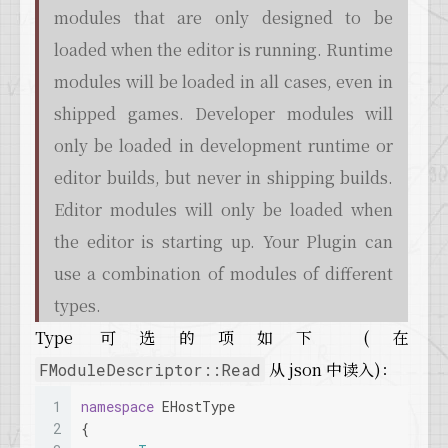
114
//FModuleManager::Get().LoadModule(TEXT("
modules that are only designed to be
115
loaded when the editor is running. Runtime
116
if
 (
IsRunningCommandlet
())
117
  {
modules will be loaded in all cases, even in
118
    FModuleManager::
Get
().
LoadModule
(
TEXT
(
"
shipped games. Developer modules will
119
    FModuleManager::
Get
().
LoadModule
(
TEXT
(
"
120
  }
only be loaded in development runtime or
121
editor builds, but never in shipping builds.
122
#
endif
//(WITH_EDITOR && !(UE_BUILD_SHIPPIN
123
Editor modules will only be loaded when
124
#
if
 WITH_ENGINE
the editor is starting up. Your Plugin can
125
// Load runtime client modules (which are 
126
if
( !
IsRunningDedicatedServer
() )
use a combination of modules of different
127
  {
types.
128
    FModuleManager::
Get
().
LoadModule
(
TEXT
(
"
Type 可选的项如下 (在
129
  }
130
从 json 中读入)：
FModuleDescriptor::Read
131
  FModuleManager::
Get
().
LoadModule
(
TEXT
(
"Me
132
#
endif
1
namespace
 EHostType
133
2
{
134
  FModuleManager::
Get
().
LoadModule
(
TEXT
(
"Cl