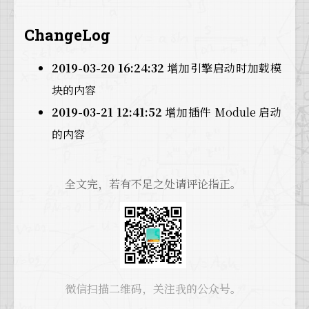
12
case
 EHostType::RuntimeAndProgram:
55
return
 bSuccess;
13
#
if
 (WITH_ENGINE || WITH_PLUGIN_SUPPORT)
56
}
ChangeLog
14
return
true
;
15
#
endif
16
break
;
2019-03-20 16:24:32
增加引擎启动时加载模
17
块的内容
18
case
 EHostType::Runtime:
19
#
if
 (WITH_ENGINE || WITH_PLUGIN_SUPPORT
2019-03-21 12:41:52
增加插件 Module 启动
20
return
true
;
的内容
21
#
endif
22
break
;
23
全文完，若有不足之处请评论指正。
24
case
 EHostType::RuntimeNoCommandlet:
25
#
if
 (WITH_ENGINE || WITH_PLUGIN_SUPPORT)
26
if
(!
IsRunningCommandlet
()) 
return
true
27
#
endif
28
break
;
29
30
case
 EHostType::CookedOnly:
微信扫描二维码，关注我的公众号。
31
return
 FPlatformProperties::
RequiresCooke
32