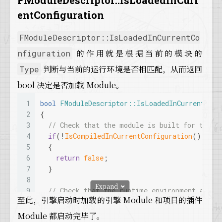
FModuleDescriptor::IsLoadedInCurr
20
// 
NOTE:
 Loading this module may caus
34
          }
21
//       that are part of this projec
entConfiguration
35
else
if
 ( FailureReason == EModuleL
22
        EModuleLoadResult FailureReason;
36
          {
23
        IModuleInterface* ModuleInterface = F
37
            FailureMessage = FText::
Format
( 
FModuleDescriptor::IsLoadedInCurrentCo
24
if
 (ModuleInterface == 
nullptr
)
38
          }
的作用就是根据当前的模块的
nfiguration
25
        {
39
else
26
// The module failed to load. Note 
40
          {
判断与当前的运行环境是否相匹配，从而返回
Type
27
          ModuleLoadErrors.
Add
(Descriptor.Nam
41
ensure
(
0
);  
// If this goes off, 
bool 决定是否加载 Module。
28
        }
42
            FailureMessage = FText::
Format
( 
29
      }
43
          }
1
bool
FModuleDescriptor::IsLoadedInCurrentConf
30
    }
44
2
{
31
  }
45
// Just report the first error
3
// Check that the module is built for this 
32
}
46
break
;
4
if
(!
IsCompiledInCurrentConfiguration
())
47
        }
5
  {
48
      }
6
return
false
;
49
7
  }
50
      FMessageDialog::
Open
(EAppMsgType::Ok, 
8
Expand
51
      bSuccess = 
false
;
9
// Check that the runtime environment allow
52
    }
至此，引擎启动时加载的引擎 Module 和项目的插件
10
switch
 (Type)
53
  }
11
  {
Module 都启动完毕了。
54