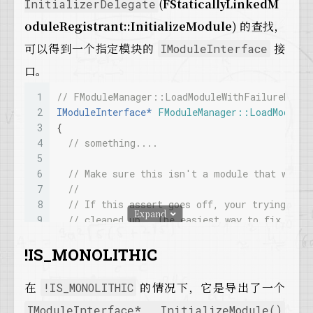
17
FName
( InModuleName ),  
// Module name
(
FStaticallyLinkedM
InitializerDelegate
18
      InitializerDelegate );  
// Initializer 
oduleRegistrant
::InitializeModule
) 的查找，
19
  }
可以得到一个指定模块的
接
20
IModuleInterface
21
/**
口。
22
   * Creates and initializes this statically 
23
   *
1
// FModuleManager::LoadModuleWithFailureReaso
24
   * The module manager calls this function t
2
IModuleInterface* 
FModuleManager::LoadModuleW
25
   * in the @see FStaticallyLinkedModuleRegis
3
{
26
   *
4
// something....
27
   * @return A pointer to a new instance of t
5
28
   */
6
// Make sure this isn't a module that we ha
29
IModuleInterface* 
InitializeModule
( )
7
//
30
{
8
// If this assert goes off, your trying to 
Expand
31
return
new
ModuleClass
();
9
// cleaned up.  The easiest way to fix this
32
  }
10
// module instead of trying to load it dire
33
};
11
checkf
((!ModuleInfo->bWasUnloadedAtShutdown
!IS_MONOLITHIC
34
12
35
class
FModuleManager
13
// Check if we're statically linked with th
在
的情况下，它是导出了一个
!IS_MONOLITHIC
36
{
14
// so hopefully we already know about the n
IModuleInterface* InitializeModule()
37
// ...
15
const
 FInitializeStaticallyLinkedModule* Mo