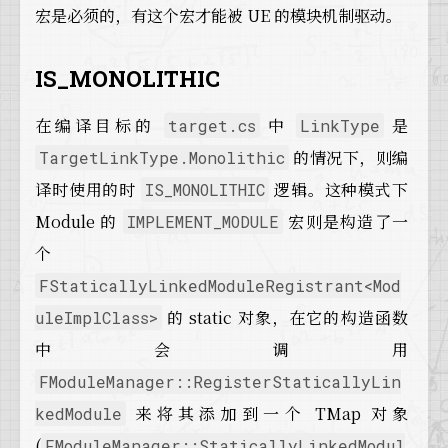
宏是必须的，有这个宏才能被 UE 的模块机制驱动。
13
14
#
define
 IMPLEMENT_MODULE( ModuleImplClass,
15
    \
IS_MONOLITHIC
16
/**/
 \
17
/* InitializeModule function, called by m
在编译目标的
中
是
target.cs
LinkType
18
/**/
 \
19
/* @return  Returns an instance of this m
的情况下，则编
TargetLinkType.Monolithic
20
/**/
 \
译时使用的时
逻辑。这种模式下
IS_MONOLITHIC
21
    extern 
"C"
 DLLEXPORT IModuleInterface* I
22
    { \
Module 的
宏则是构造了一
IMPLEMENT_MODULE
23
      return new ModuleImplClass(); \
个
24
    } \
FStaticallyLinkedModuleRegistrant<Mod
25
    PER_MODULE_BOILERPLATE \
26
    PER_MODULE_BOILERPLATE_ANYLINK(ModuleImp
的 static 对象，在它的构造函数
uleImplClass>
27
中会调用
28
#
endif
//IS_MONOLITHIC
FModuleManager::RegisterStaticallyLin
来将其添加到一个 TMap 对象
kedModule
(
FModuleManager::StaticallyLinkedModul