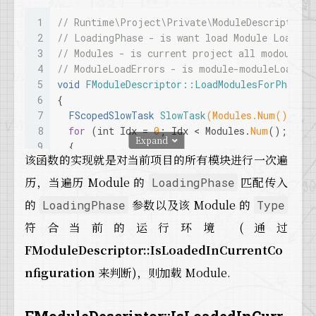
14
      FText FailureMessage;
1
// Runtime\Project\Private\ModuleDescriptor.c
15
for
 ( 
auto
 FailureIt = ModuleLoadFailur
2
// LoadingPhase - is want load Module Loading
16
      {
3
// Modules - is current project all modoules(
17
const
 EModuleLoadResult FailureReason
4
// ModuleLoadErrors - is module-moduleLoadErr
18
5
void
FModuleDescriptor::LoadModulesForPhase
(E
19
if
( FailureReason != EModuleLoadResul
6
{
20
        {
7
FScopedSlowTask 
SlowTask
(Modules.Num())
;
21
const
 FText TextModuleName = FText
8
for
 (
int
 Idx = 
0
; Idx < Modules.
Num
(); Idx
22
Expand
9
  {
23
if
 ( FailureReason == EModuleLoadRe
该函数的实现就是对当前项目的所有模块进行一次遍
10
    SlowTask.
EnterProgressFrame
(
1
);
24
          {
11
const
 FModuleDescriptor& Descriptor = Mod
25
            FailureMessage = FText::
Format
( 
历，当遍历 Module 的
匹配传入
LoadingPhase
12
26
          }
的
参数以及该 Module 的
LoadingPhase
Type
13
// Don't need to do anything if this modu
27
else
if
 ( FailureReason == EModuleL
14
if
 (!FModuleManager::
Get
().
IsModuleLoade
符合当前的运行环境 (通过
28
          {
15
    {
29
            FailureMessage = FText::
Format
( 
FModuleDescriptor::IsLoadedInCurrentCo
16
if
 (LoadingPhase == Descriptor.LoadingP
30
          }
17
      {
nfiguration
来判断)，则加载 Module.
31
else
if
 ( FailureReason == EModuleL
18
// @todo plugin: DLL search problems.
32
          {
19
33
            FailureMessage = FText::
Format
( 