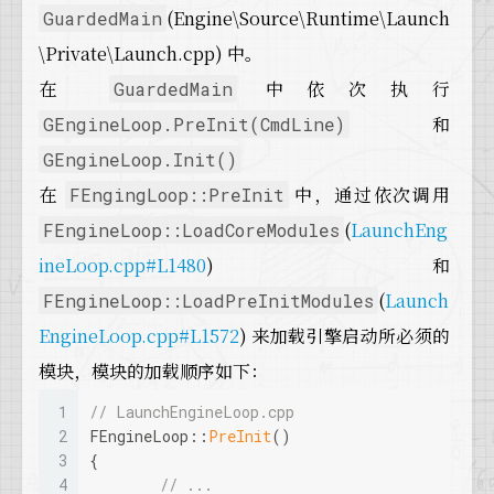
43
  {
22
// can safely reference those dependencies 
(Engine\Source\Runtime\Launch
GuardedMain
63
44
// First things first.  If the loaded DL
23
virtual
void
ShutdownModule
()
{}
64
void
FModuleManager::FindModulePathsInDirect
\Private\Launch.cpp) 中。
45
// static initialization will have run d
24
65
{
46
// go in and make sure those new UObject
在
25
// Override this to set whether your module
中依次执行
GuardedMain
66
// Figure out the BuildId if it's not alre
47
    {
26
// @return  Whether the module supports shu
67
if
 (!BuildId.
IsSet
())
和
GEngineLoop.PreInit(CmdLine)
48
// Sometimes modules are loaded before e
27
virtual
bool
SupportsDynamicReloading
()
{
ret
68
  {
49
// these modules aren't using UObjects.
GEngineLoop.Init()
28
69
    FString FileName = FModuleManifest::
Get
50
if
 (bCanProcessNewlyLoadedObjects)
29
// Override this to set whether your module
在
70
中，通过依次调用
FEngingLoop::PreInit
51
    {
30
// @return  Whether the module supports shu
71
    FModuleManifest Manifest;
52
// OK, we've verified that loading the
(
LaunchEng
FEngineLoop::LoadCoreModules
31
virtual
bool
SupportsAutomaticShutdown
()
{
re
72
if
 (!FModuleManifest::
TryRead
(FileName,
53
// registered, so we'll treat this mod
32
ineLoop.cpp#L1480
) 和
73
    {
54
      ProcessLoadedObjectsCallback.
Broadcast
33
// Returns true if this module hosts gamepl
74
UE_LOG
(LogModuleManager, Fatal, 
TEXT
(
55
    }
(
Launch
FEngineLoop::LoadPreInitModules
34
// @return True for "gameplay modules", or 
75
    }
56
    }
35
virtual
bool
IsGameModule
()
const
{
return
fa
EngineLoop.cpp#L1572
) 来加载引擎启动所必须的
76
57
36
};
77
    BuildId = Manifest.BuildId;
模块，模块的加载顺序如下：
58
// Find our "InitializeModule" global fu
78
  }
59
    FInitializeModuleFunctionPtr InitializeM
79
1
// LaunchEngineLoop.cpp
60
(FInitializeModuleFunctionPtr)FPlatformProc
80
// Find all the directories to search thro
2
FEngineLoop::
PreInit
()
61
if
 (InitializeModuleFunctionPtr != 
nullp
81
  TArray<FString> SearchDirectoryNames;
3
{
62
    {
82
  IFileManager::
Get
().
FindFilesRecursive
(Se
4
// ...
63
if
 ( ModuleInfo->Module.
IsValid
() )