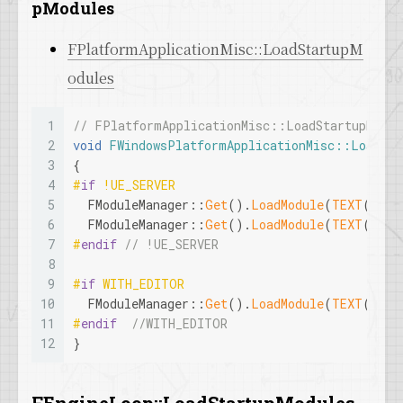
12
  {
pModules
13
    FModuleManager::
Get
().
LoadModule
(
TEXT
(
"
14
    FModuleManager::
Get
().
LoadModule
(
TEXT
(
"
FPlatformApplicationMisc::LoadStartupM
15
  }
odules
16
17
  SlowTask.
EnterProgressFrame
(
10
);
18
  FPlatformApplicationMisc::
LoadStartupModul
1
// FPlatformApplicationMisc::LoadStartupModul
19
2
void
FWindowsPlatformApplicationMisc::LoadSta
20
// initialize messaging
3
{
21
  SlowTask.
EnterProgressFrame
(
10
);
4
#
if
 !UE_SERVER
22
if
 (FPlatformProcess::
SupportsMultithreadi
5
  FModuleManager::
Get
().
LoadModule
(
TEXT
(
"XAu
23
  {
6
  FModuleManager::
Get
().
LoadModule
(
TEXT
(
"Hea
24
    FModuleManager::
LoadModuleChecked
<IMessa
7
#
endif
// !UE_SERVER
25
  }
8
26
9
#
if
 WITH_EDITOR
27
// Init Scene Reconstruction support
10
  FModuleManager::
Get
().
LoadModule
(
TEXT
(
"Sou
28
#
if
 !UE_SERVER
11
#
endif
//WITH_EDITOR
29
if
 (!
IsRunningDedicatedServer
())
12
}
30
  {
31
    FModuleManager::
LoadModuleChecked
<IMRMes
32
  }