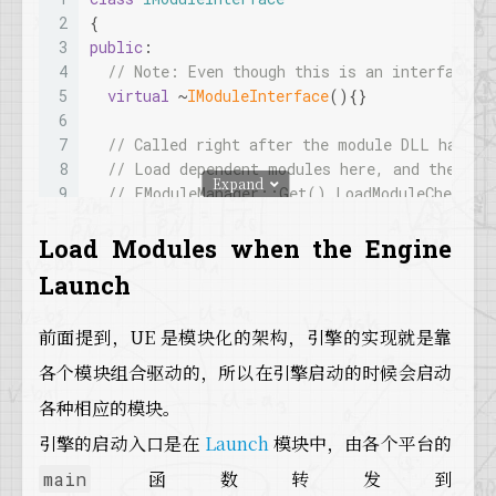
42
      {
23
  {
2
{
43
return
;
24
UE_LOG
(LogModuleManager, Warning, 
TEXT
(
3
public
:
44
      }
25
    OutFailureReason = EModuleLoadResult::Fi
4
// Note: Even though this is an interface c
45
    }
26
return
nullptr
;
5
virtual
 ~
IModuleInterface
(){}
46
  }
27
  }
6
47
28
7
// Called right after the module DLL has be
48
// Search through the engine directory
29
  ModuleInfo->Filename = 
MoveTemp
(TMap<FNam
8
// Load dependent modules here, and they wi
49
FindModulePathsInDirectory
(FPlatformProce
30
}
Expand
9
// FModuleManager::Get().LoadModuleChecked
50
31
10
virtual
void
StartupModule
()
{}
51
// Search any engine directories
32
// Determine which file to load for this mod
11
Load Modules when the Engine
52
for
 (
int
 Idx = 
0
; Idx < EngineBinariesDire
33
const
 FString ModuleFileToLoad = FPaths::
Co
12
// Called before the module has been unload
53
  {
Launch
34
13
virtual
void
PreUnloadCallback
()
{}
54
FindModulePathsInDirectory
(EngineBinarie
35
// Clear the handle and set it again below i
14
55
  }
36
ModuleInfo->Handle = 
nullptr
;
前面提到，UE 是模块化的架构，引擎的实现就是靠
15
// Called after the module has been reloade
56
37
16
各个模块组合驱动的，所以在引擎启动的时候会启动
57
// Search any game directories
38
// Skip this check if file manager has not y
17
virtual
void
PostLoadCallback
()
{}
58
for
 (
int
 Idx = 
0
; Idx < GameBinariesDirect
39
if
 (FPaths::
FileExists
(ModuleFileToLoad))
各种相应的模块。
18
59
  {
40
{
19
// Called before the module is unloaded, ri
引擎的启动入口是在
Launch
模块中，由各个平台的
60
FindModulePathsInDirectory
(GameBinariesD
41
  ModuleInfo->Handle = FPlatformProcess::
Get
20
// During normal shutdown, this is called i
61
  }
42
函数转发到
if
 (ModuleInfo->Handle != 
nullptr
)
main
21
// This means that, as long as a module ref
62
}