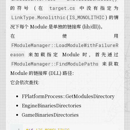
38
public
:
16
if
 (ModuleInitializerPtr != 
nullptr
)
的符号 (在
中没有指定为
target.cs
39
void
RegisterStaticallyLinkedModule
( 
const
 
17
  {
(
) 的情
LinkType.Monolithic
IS_MONOLITHIC
40
{
18
const
 FInitializeStaticallyLinkedModule& 
41
    StaticallyLinkedModuleInitializers.
Add
( I
19
况下每个 Module 是单独的链接库 (lib/dll))。
42
  }
20
// Initialize the module!
在使用
43
21
    ModuleInfo->Module = 
TUniquePtr
<IModuleIn
44
private
:
22
FModuleManager::LoadModuleWithFailureR
45
/** Map of module names to a delegate that 
23
if
 (ModuleInfo->Module.
IsValid
())
来加载指定 Module 时，首先通过
eason
46
typedef
 TMap< FName, FInitializeStaticallyL
24
    {
47
  FStaticallyLinkedModuleInitializerMap Stati
来获取
FModuleManager::FindModulePaths
25
// Startup the module
48
// ...
26
    ModuleInfo->Module->
StartupModule
();
Module 的链接库 (DLL) 路径：
49
};
27
// The module might try to load other dep
它会依次查找:
28
    ModuleInfo->LoadOrder = FModuleInfo::Cur
29
30
// Module was started successfully!  Fire
FPlatformProcess::GetModulesDirectory
31
    ModulesChangedEvent.
Broadcast
(InModuleNam
EngineBinariesDirectories
32
GameBinariesDirectories
33
// Set the return parameter
34
    LoadedModule = ModuleInfo->Module.
Get
();
35
    }