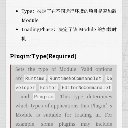
94
  {
95
// VREditor needs to be loaded in non-se
Type：决定了在不同运行环境的项目是否加载
96
    FModuleManager::
Get
().
LoadModule
(
TEXT
(
"
Module
97
  }
LoadingPhase：决定了该 Module 的加载时
98
// ---------------------------------------
99
机
100
// 
HACK:
 load EQS editor as early as possi
101
// cooking needs this module too
102
bool
 bEnvironmentQueryEditor = 
false
;
Plugin:Type(Required)
103
  GConfig->
GetBool
(
TEXT
(
"EnvironmentQueryEd
104
if
 (bEnvironmentQueryEditor
Sets the type of Module. Valid options
105
#
if
 WITH_EDITOR
are
,
,
Runtime
RuntimeNoCommandlet
De
106
    || 
GetDefault
<UEditorExperimentalSetting
107
#
endif
// WITH_EDITOR
,
,
veloper
Editor
EditorNoCommandlet
108
    )
, and
. This type determines
Program
109
  {
110
    FModuleManager::
Get
().
LoadModule
(
TEXT
(
"
which types of applications this Plugin’s
111
  }
Module is suitable for loading in. For
112
113
example, some plugins may include
// We need this for blueprint projects tha