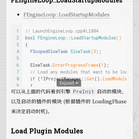
FEngineLoop::LoadStartupModules
33
#
endif
34
FEngineLoop::LoadStartupModules
35
  SlowTask.
EnterProgressFrame
(
10
);
36
#
if
 WITH_EDITOR
1
// LaunchEngineLoop.cpp#L2884
37
    FModuleManager::
LoadModuleChecked
<IEdito
2
bool
FEngineLoop::LoadStartupModules
()
38
#
endif
//WITH_EDITOR
3
{
39
4
FScopedSlowTask 
SlowTask
(
3
)
;
40
// Load UI modules
5
41
  SlowTask.
EnterProgressFrame
(
10
);
6
  SlowTask.
EnterProgressFrame
(
1
);
42
if
 ( !
IsRunningDedicatedServer
() )
7
// Load any modules that want to be loaded 
43
  {
8
if
 (!IProjectManager::
Get
().
LoadModulesFor
44
    FModuleManager::
Get
().
LoadModule
(
"Slate
Expand
9
  {
45
可以从上面的代码看到引擎
启动的模块，
PreInit
10
return
false
;
46
#
if
 !UE_BUILD_SHIPPING
11
  }
47
// Need to load up the SlateReflector mo
以及启动的插件的模块 (根据插件的 LoadingPhase
12
48
    FModuleManager::
Get
().
LoadModule
(
"Slate
来决定启动时机)。
13
  SlowTask.
EnterProgressFrame
(
1
);
49
#
endif
// !UE_BUILD_SHIPPING
14
// Load modules that are configured to load
50
  }
15
if
 (!IProjectManager::
Get
().
LoadModulesFor
51
Load Plugin Modules
16
  {
52
#
if
 WITH_EDITOR