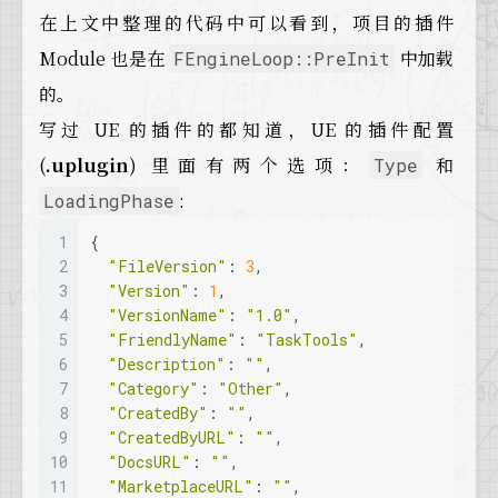
17
return
false
;
53
// In dedicated server builds with the edi
在上文中整理的代码中可以看到，项目的插件
18
  }
54
// UMG must be loaded for runtime and cook
19
Module 也是在
中加载
55
  FModuleManager::
FEngineLoop::PreInit
Get
().
LoadModule
(
"UMG"
);
20
  SlowTask.
EnterProgressFrame
(
1
);
56
#
else
的。
21
// Load any modules that want to be loaded 
57
if
 ( !
IsRunningDedicatedServer
() )
22
if
 (!IProjectManager::
Get
().
LoadModulesFor
写过 UE 的插件的都知道，UE 的插件配置
58
  {
23
  {
59
// UMG must be loaded for runtime and co
(
.uplugin
) 里面有两个选项：
和
Type
24
return
false
;
60
    FModuleManager::
Get
().
LoadModule
(
"UMG"
)
:
LoadingPhase
25
  }
61
  }
26
62
#
endif
//WITH_EDITOR
1
{
27
return
true
;
63
2
"FileVersion"
: 
3
,
28
}
64
// Load all Development modules
3
"Version"
: 
1
,
65
  SlowTask.
EnterProgressFrame
(
20
);
4
"VersionName"
: 
"1.0"
,
66
if
 (!
IsRunningDedicatedServer
())
5
"FriendlyName"
: 
"TaskTools"
,
67
  {
6
"Description"
: 
""
,
68
#
if
 WITH_UNREAL_DEVELOPER_TOOLS
7
"Category"
: 
"Other"
,
69
    FModuleManager::
Get
().
LoadModule
(
"Messa
8
"CreatedBy"
: 
""
,
70
    FModuleManager::
Get
().
LoadModule
(
"Colli
9
"CreatedByURL"
: 
""
,
71
#
endif
//WITH_UNREAL_DEVELOPER_TOOLS
10
"DocsURL"
: 
""
,
72
  }
11
"MarketplaceURL"
: 
""
,
73