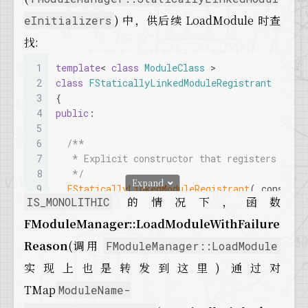
) 中，供后续 LoadModule 时查
eInitializers
找:
1
template
< 
class
ModuleClass
 >
2
class
FStaticallyLinkedModuleRegistrant
3
{
4
public
:
5
6
/**
7
   * Explicit constructor that registers a st
8
   */
Expand
9
FStaticallyLinkedModuleRegistrant
( 
const
 AN
的情况下，函数
IS_MONOLITHIC
10
  {
11
// Create a delegate to our InitializeMod
FModuleManager::LoadModuleWithFailure
12
    FModuleManager::FInitializeStaticallyLink
Reason
(调用
FModuleManager::LoadModule
13
this
, &FStaticallyLinkedModuleRegistr
14
实现上也是转发到这里) 通过对
15
// Register this module
TMap
ModuleName-
16
    FModuleManager::
Get
().
RegisterStaticallyL