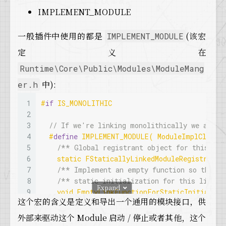
IMPLEMENT_MODULE
一般插件中使用的都是
(该宏
IMPLEMENT_MODULE
定义在
Runtime\Core\Public\Modules\ModuleMang
中):
er.h
1
#
if
 IS_MONOLITHIC
2
3
// If we're linking monolithically we assum
4
#
define
 IMPLEMENT_MODULE( ModuleImplClass,
5
/** Global registrant object for this mod
6
    static FStaticallyLinkedModuleRegistrant
<
7
/** Implement an empty function so that i
8
/** static initialization for this lib ca
Expand
9
    void EmptyLinkFunctionForStaticInitializa
这个宏的含义是定义和导出一个通用的模块接口，供
10
    PER_MODULE_BOILERPLATE_ANYLINK(ModuleImp
11
外部来驱动这个 Module 启动 / 停止或者其他，这个
12
#
else