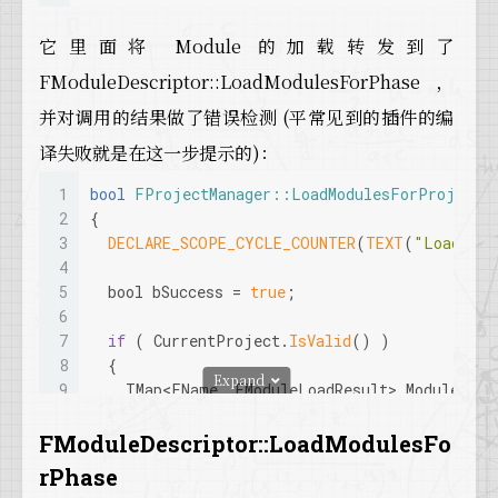
23
/** Do not automatically load this module
24
    None,
它里面将 Module 的加载转发到了
25
FModuleDescriptor::LoadModulesForPhase，
26
// 
NOTE:
 If you add a new value, make sur
27
    Max
并对调用的结果做了错误检测 (平常见到的插件的编
28
  };
译失败就是在这一步提示的)：
29
}
1
bool
FProjectManager::LoadModulesForProject
(
2
{
3
DECLARE_SCOPE_CYCLE_COUNTER
(
TEXT
(
"Loading 
4
5
bool
 bSuccess = 
true
;
6
7
if
 ( CurrentProject.
IsValid
() )
8
  {
Expand
9
    TMap<FName, EModuleLoadResult> ModuleLoad
10
    FModuleDescriptor::
LoadModulesForPhase
(Lo
11
FModuleDescriptor::LoadModulesFo
12
if
 ( ModuleLoadFailures.
Num
() > 
0
 )
rPhase
13
    {